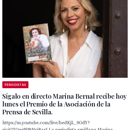
PERIODISTAS
Sígalo en directo Marina Bernal recibe hoy
lunes el Premio de la Asociación de la
Prensa de Sevilla.
https://m.youtube.com/live/bedKjL_0OdY?
si=jOZQggW8tNvi8axI La periodista sevillana Marina