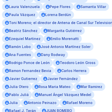
Laura Valenzuela
Pepe Flores
Samanta Villar
Paula Vázquez
Lorena Berdún
Toni Moreno; el director de Antena de Canal Sur Televisio
Beatriz Sánchez
Margarita Gutiérrez
Ezequiel Martinez
Emilio Morenatti
Ramón Lobo
José Antonio Martínez Soler
Ana Fuentes
Dany Rodway
Rodrigo Ponce de León
Teodoro León Gross
Ramon Fernandez Bevia
Carlos Herrera
Javier Gutierrez
Javier Fernández
Julia Otero
Rosa Maria Mateo
Mar Ramirez
Pablo Juliá
Manuel Ángel Vázquez Medel
Julia
Antonio Peinazo
Rafael Moreno
Rafael J. Terán
JUAN ROMERO