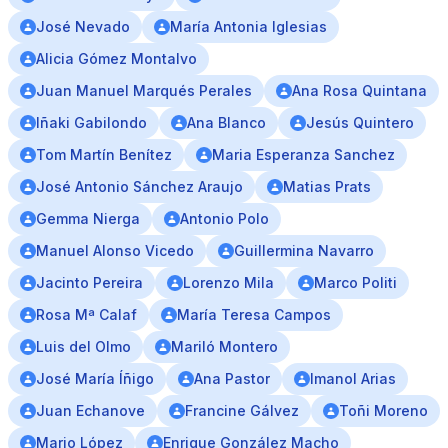
José Nevado
María Antonia Iglesias
Alicia Gómez Montalvo
Juan Manuel Marqués Perales
Ana Rosa Quintana
Iñaki Gabilondo
Ana Blanco
Jesús Quintero
Tom Martín Benítez
Maria Esperanza Sanchez
José Antonio Sánchez Araujo
Matias Prats
Gemma Nierga
Antonio Polo
Manuel Alonso Vicedo
Guillermina Navarro
Jacinto Pereira
Lorenzo Mila
Marco Politi
Rosa Mª Calaf
María Teresa Campos
Luis del Olmo
Mariló Montero
José María Íñigo
Ana Pastor
Imanol Arias
Juan Echanove
Francine Gálvez
Toñi Moreno
Mario López
Enrique González Macho