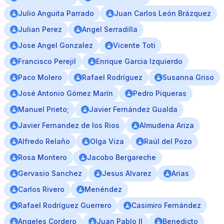
Julio Anguita Parrado
Juan Carlos León Brázquez
Julian Perez
Angel Serradilla
Jose Angel Gonzalez
Vicente Toti
Francisco Perejil
Enrique Garcia Izquierdo
Paco Molero
Rafael Rodríguez
Susanna Griso
José Antonio Gómez Marín
Pedro Piqueras
Manuel Prieto;
Javier Fernández Gualda
Javier Fernandez de los Rios
Almudena Ariza
Alfredo Relaño
Olga Viza
Raúl del Pozo
Rosa Montero
Jacobo Bergareche
Gervasio Sanchez
Jesus Alvarez
Arias
Carlos Rivero
Menéndez
Rafael Rodríguez Guerrero
Casimiro Fernández
Angeles Cordero
Juan Pablo II
Benedicto