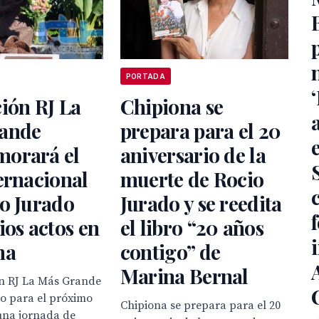
PORTADA
ión RJ La
Chipiona se
ande
prepara para el 20
orará el
aniversario de la
ernacional
muerte de Rocio
o Jurado
Jurado y se reedita
ios actos en
el libro “20 años
na
contigo” de
Marina Bernal
ón RJ La Más Grande
o para el próximo
Chipiona se prepara para el 20
una jornada de