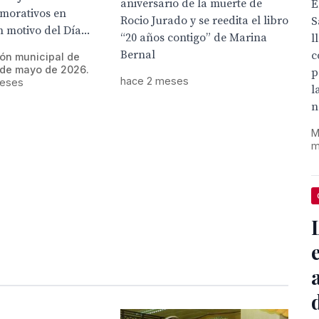
aniversario de la muerte de
E
morativos en
Rocio Jurado y se reedita el libro
S
 motivo del Día...
“20 años contigo” de Marina
l
Bernal
c
ión municipal de
 de mayo de 2026.
p
hace 2 meses
meses
l
n
M
m