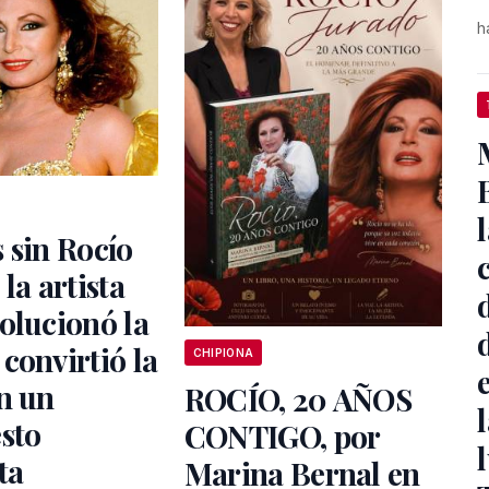
h
 sin Rocío
la artista
olucionó la
convirtió la
CHIPIONA
n un
ROCÍO, 20 AÑOS
sto
CONTIGO, por
ta
Marina Bernal en