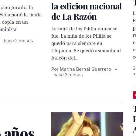
la edicion nacional
Rocío Jurado: la
L
de La Razón
revolucionó la moda
B
la copla en un
p
La niña de los Pililla nunca se
eminista
r
fue. La niña de los Pililla se
•
hace 2 meses
n
quedó para siempre en
o
Chipiona. Se quedó asomada al
c
balcón del...
S
Por Marina Bernal Guerrero
•
m
hace 2 meses
0 años