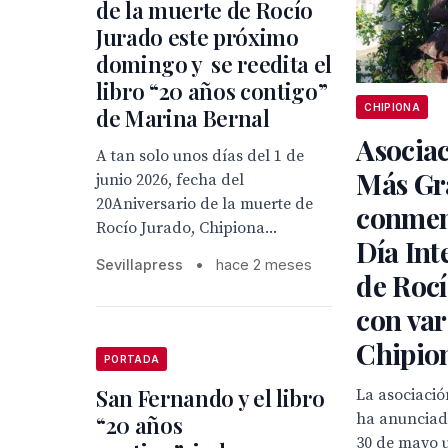
de la muerte de Rocío
Jurado este próximo
domingo y se reedita el
libro “20 años contigo”
CHIPIONA
de Marina Bernal
Asociac
A tan solo unos días del 1 de
Más Gr
junio 2026, fecha del
20Aniversario de la muerte de
conmem
Rocío Jurado, Chipiona...
Día Int
Sevillapress
•
hace 2 meses
de Rocí
con var
Chipio
PORTADA
San Fernando y el libro
La asociaci
ha anunciad
“20 años
30 de mayo 