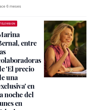
ace 6 meses
TELEVISION
Marina
Bernal, entre
las
colaboradoras
de 'El precio
de una
exclusiva' en
la noche del
lunes en