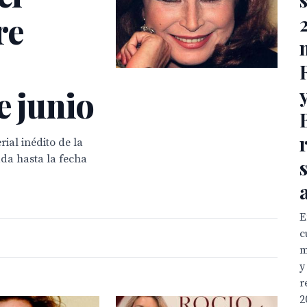
re
e junio
ial inédito de la
ada hasta la fecha
E
c
m
y
r
2