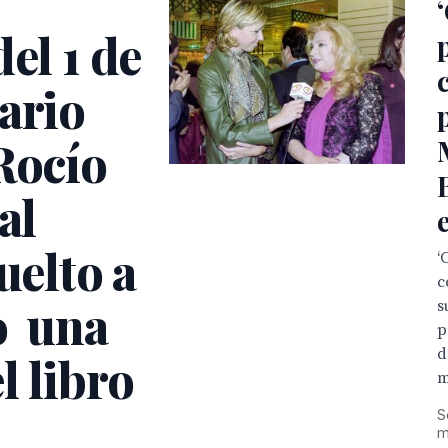
el 1 de
ario
Rocío
al
uelto a
‘
c
o una
s
p
d
l libro
m
S
m