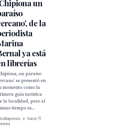
‘Chipiona un
paraíso
cercano’, de la
periodista
Marina
Bernal ya está
en librerías
Chipiona, un paraíso
ercano’ se presentó en
u momento como la
rimera guía turística
e la localidad, pero al
ismo tiempo es...
evillapress
•
hace 11
eses