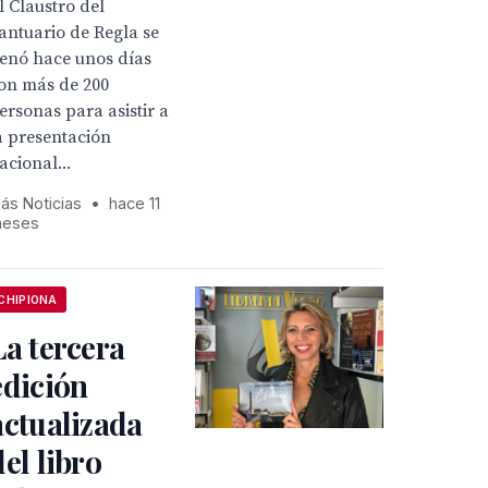
l Claustro del
antuario de Regla se
lenó hace unos días
on más de 200
ersonas para asistir a
a presentación
acional...
ás Noticias
•
hace 11
eses
CHIPIONA
La tercera
edición
actualizada
del libro