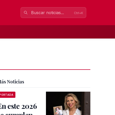
Ctrl+K
ás Noticias
PORTADA
En este 2026
se cumplen