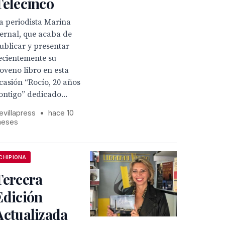
Telecinco
a periodista Marina
ernal, que acaba de
ublicar y presentar
ecientemente su
oveno libro en esta
casión “Rocío, 20 años
ontigo” dedicado...
evillapress
•
hace 10
eses
CHIPIONA
Tercera
Edición
Actualizada