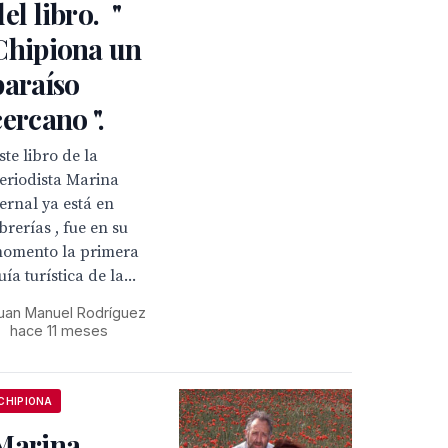
del libro. "
Chipiona un
paraíso
cercano ".
ste libro de la
eriodista Marina
ernal ya está en
ibrerías , fue en su
omento la primera
uía turística de la...
uan Manuel Rodríguez
•
hace 11 meses
CHIPIONA
Marina