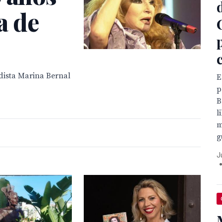
a de
dista Marina Bernal
E
p
B
l
m
g
J