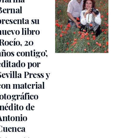
Bernal
presenta su
nuevo libro
‘Rocío, 20
años contigo’,
editado por
Sevilla Press y
con material
fotográfico
inédito de
Antonio
Cuenca