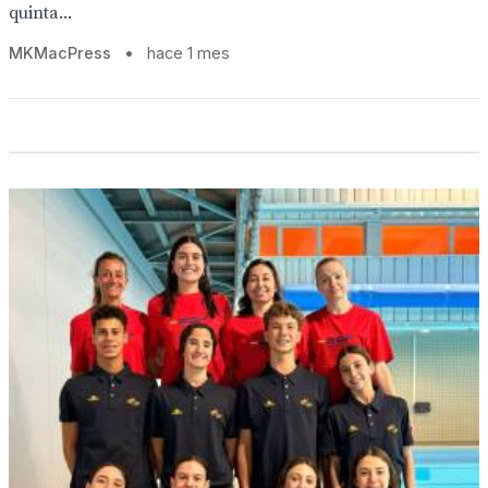
quinta...
MKMacPress
•
hace 1 mes