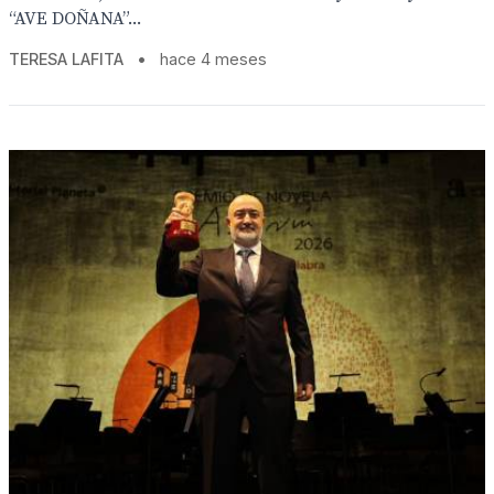
“AVE DOÑANA”...
TERESA LAFITA
•
hace 4 meses