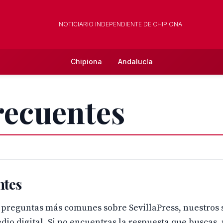
NOTICIARIO INDEPENDIENTE DE CHIPIONA
Chipiona
Andalucía
recuentes
ntes
 preguntas más comunes sobre SevillaPress, nuestros 
dio digital. Si no encuentras la respuesta que buscas,