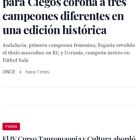
para Ciegos corona a tres
campeones diferentes en
una edición histórica
Andalucía, primera campeona femenina; España revalida
el título masculino en B1; y Ucrania, campeón invicto en
Fútbol Sala
ONCE
•
hace 1 mes
TOROS
El IV Curso Tauromaquia y Cultura abordó