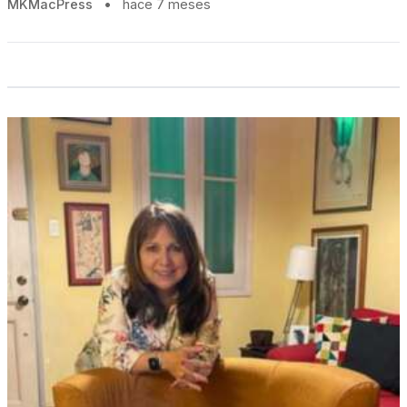
MKMacPress
•
hace 7 meses