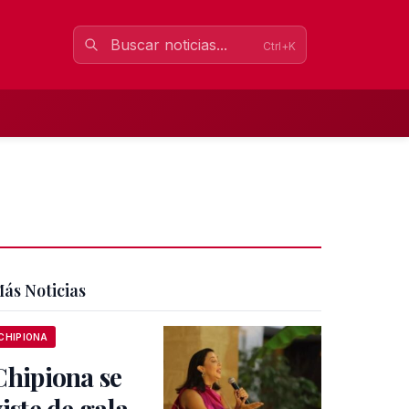
Ctrl+K
ás Noticias
CHIPIONA
Chipiona se
viste de gala