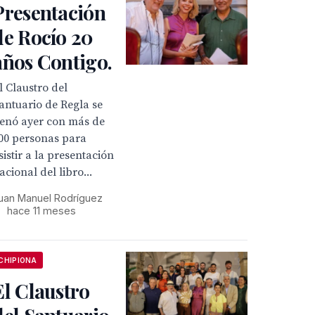
Presentación
de Rocío 20
años Contigo.
l Claustro del
antuario de Regla se
lenó ayer con más de
00 personas para
sistir a la presentación
acional del libro...
uan Manuel Rodríguez
•
hace 11 meses
CHIPIONA
El Claustro