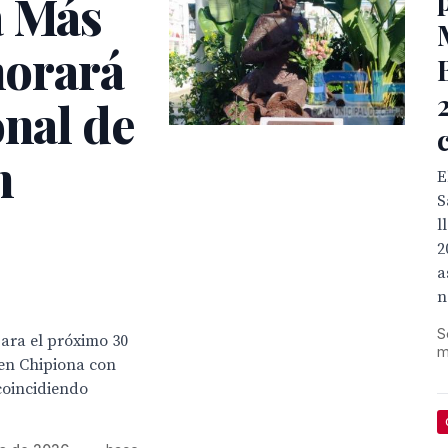
a Más
orará
onal de
n
E
S
l
2
a
n
S
ara el próximo 30
m
en Chipiona con
coincidiendo