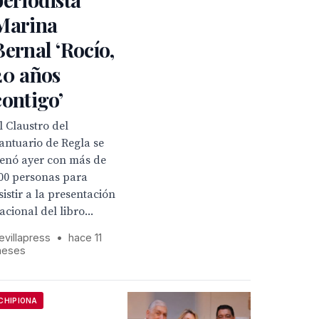
Marina
Bernal ‘Rocío,
20 años
contigo’
l Claustro del
antuario de Regla se
lenó ayer con más de
00 personas para
sistir a la presentación
acional del libro...
evillapress
•
hace 11
eses
CHIPIONA