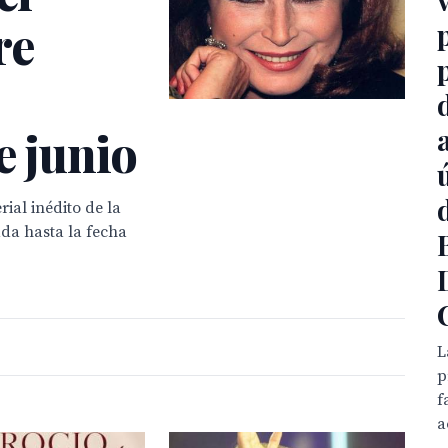
re
e junio
ial inédito de la
ada hasta la fecha
L
p
f
a