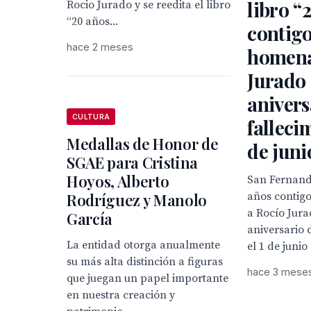
libro “
Rocio Jurado y se reedita el libro
“20 años...
contig
hace 2 meses
homena
Jurado 
anivers
CULTURA
fallecim
Medallas de Honor de
de juni
SGAE para Cristina
Hoyos, Alberto
San Fernando
años contig
Rodríguez y Manolo
a Rocío Jura
García
aniversario 
La entidad otorga anualmente
el 1 de junio
su más alta distinción a figuras
hace 3 mese
que juegan un papel importante
en nuestra creación y