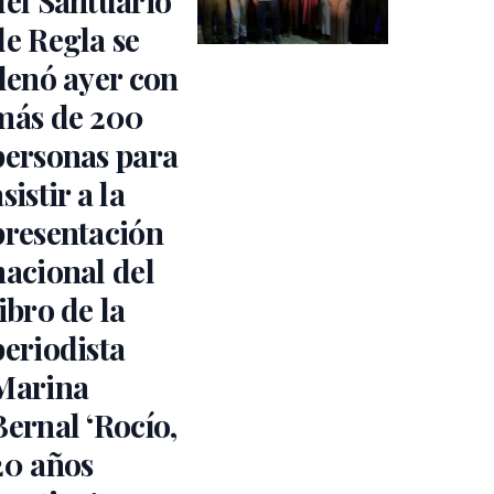
del Santuario
de Regla se
llenó ayer con
más de 200
personas para
sistir a la
presentación
nacional del
libro de la
periodista
Marina
Bernal ‘Rocío,
20 años