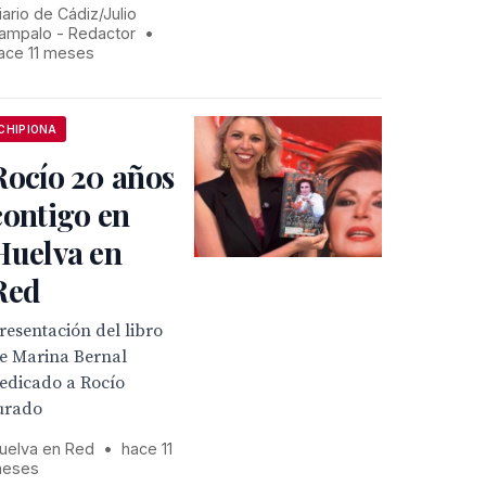
iario de Cádiz/Julio
ampalo - Redactor
•
ace 11 meses
CHIPIONA
Rocío 20 años
contigo en
Huelva en
Red
resentación del libro
e Marina Bernal
edicado a Rocío
urado
uelva en Red
•
hace 11
eses