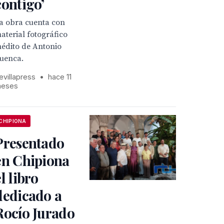
contigo’
a obra cuenta con
aterial fotográfico
nédito de Antonio
uenca.
evillapress
•
hace 11
eses
CHIPIONA
Presentado
en Chipiona
el libro
dedicado a
Rocío Jurado