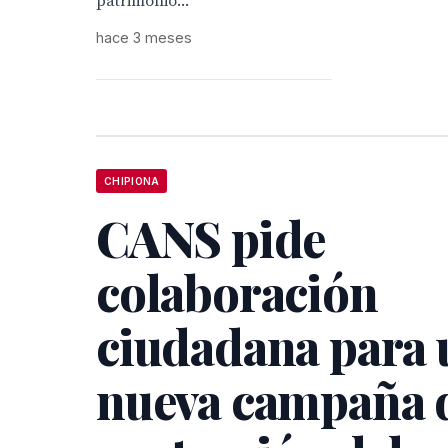
patrimonio...
hace 3 meses
CHIPIONA
CANS pide
colaboración
ciudadana para 
nueva campaña 