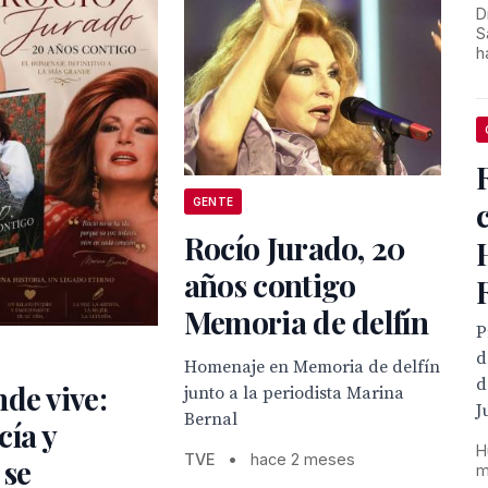
D
S
h
GENTE
Rocío Jurado, 20
años contigo
Memoria de delfín
P
d
Homenaje en Memoria de delfín
d
de vive:
junto a la periodista Marina
J
Bernal
ía y
H
TVE
•
hace 2 meses
 se
m