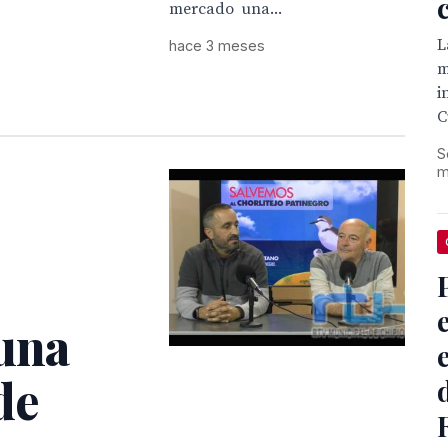
mercado una...
L
hace 3 meses
m
i
C
S
m
una
de