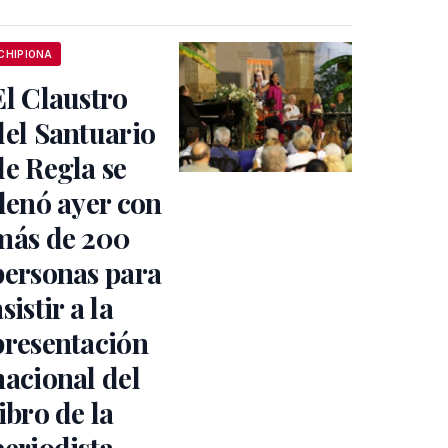
CHIPIONA
El Claustro
del Santuario
de Regla se
llenó ayer con
más de 200
personas para
sistir a la
presentación
nacional del
libro de la
periodista