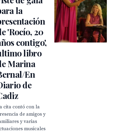
para la
presentación
de 'Rocío, 20
años contigo',
último libro
de Marina
Bernal/En
Diario de
Cadiz
a cita contó con la
resencia de amigos y
amiliares y varias
ctuaciones musicales