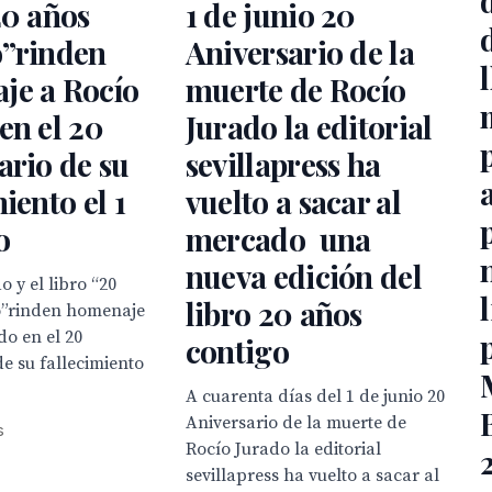
20 años
1 de junio 20
o”rinden
Aniversario de la
je a Rocío
muerte de Rocío
en el 20
Jurado la editorial
ario de su
sevillapress ha
a
iento el 1
vuelto a sacar al
o
mercado una
nueva edición del
 y el libro “20
libro 20 años
o”rinden homenaje
do en el 20
contigo
de su fallecimiento
A cuarenta días del 1 de junio 20
Aniversario de la muerte de
s
Rocío Jurado la editorial
sevillapress ha vuelto a sacar al