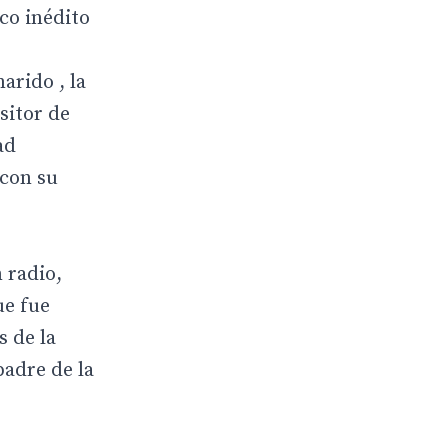
ico inédito
arido , la
sitor de
ad
 con su
 radio,
ue fue
s de la
padre de la