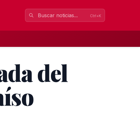
Ctrl+K
ada del
aíso