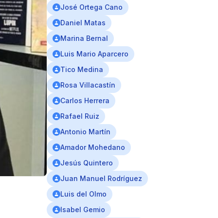
José Ortega Cano
Daniel Matas
Marina Bernal
Luis Mario Aparcero
Tico Medina
Rosa Villacastín
Carlos Herrera
Rafael Ruiz
Antonio Martín
Amador Mohedano
Jesús Quintero
Juan Manuel Rodríguez
Luis del Olmo
Isabel Gemio