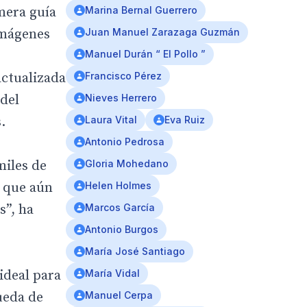
imera guía
Marina Bernal Guerrero
 imágenes
Juan Manuel Zarazaga Guzmán
Manuel Durán “ El Pollo ”
actualizada
Francisco Pérez
 del
Nieves Herrero
.
Laura Vital
Eva Ruiz
Antonio Pedrosa
miles de
Gloria Mohedano
o que aún
Helen Holmes
s”, ha
Marcos García
Antonio Burgos
María José Santiago
ideal para
María Vidal
queda de
Manuel Cerpa