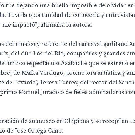
 fue dejando una huella imposible de olvidar en 
da. Tuve la oportunidad de conocerla y entrevista
 me impactó”, afirmaba la autora.
os del músico y referente del carnaval gaditano A
iz, del dúo Los del Río, compadres y grandes am
o del mítico espectáculo Azabache que se estrenó e
ombre; de Maika Verdugo, promotora artística y am
é de Levante’, Teresa Torres; del rector del Santu
u primo Manuel Jurado o de fieles admiradoras co
guración de su museo en Chipiona y se recopilan t
o de José Ortega Cano.