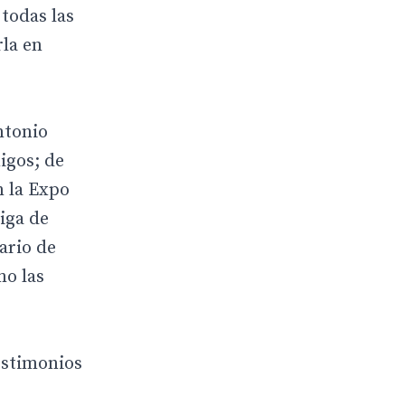
todas las
rla en
ntonio
igos; de
n la Expo
iga de
ario de
mo las
estimonios