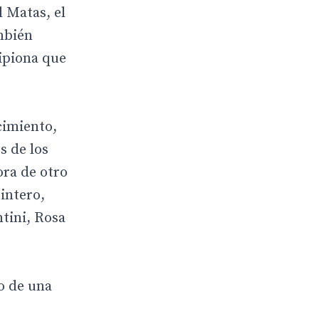
l Matas, el
mbién
ipiona que
cimiento,
s de los
ora de otro
uintero,
tini, Rosa
o de una