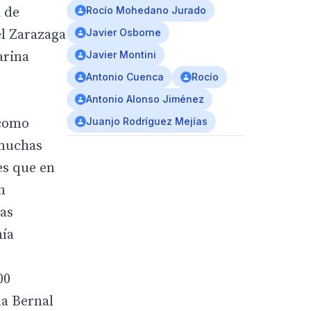
a de
Rocío Mohedano Jurado
l Zarazaga
Javier Osborne
arina
Javier Montini
Antonio Cuenca
Rocío
Antonio Alonso Jiménez
 como
Juanjo Rodríguez Mejías
 muchas
es que en
n
las
nía
00
na Bernal