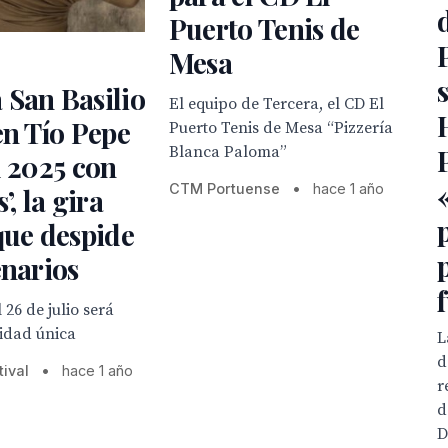
Puerto Tenis de
Mesa
 San Basilio
El equipo de Tercera, el CD El
en Tío Pepe
Puerto Tenis de Mesa “Pizzería
Blanca Paloma”
l 2025 con
CTM Portuense
•
hace 1 año
’, la gira
que despide
enarios
 26 de julio será
idad única
L
d
tival
•
hace 1 año
r
d
D