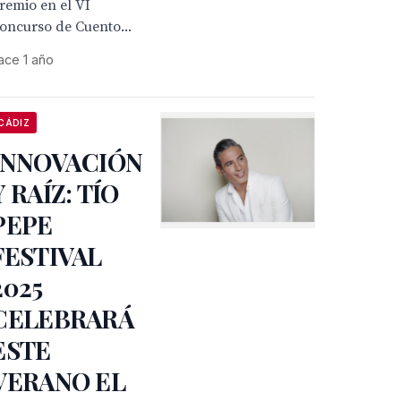
remio en el VI
oncurso de Cuento...
ace 1 año
CÁDIZ
INNOVACIÓN
Y RAÍZ: TÍO
PEPE
FESTIVAL
2025
CELEBRARÁ
ESTE
VERANO EL