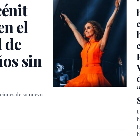
cénit
en el
l de
ños sin
nciones de su nuevo
L
h
J
h