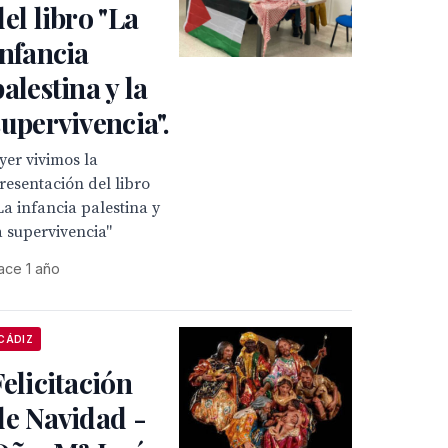
del libro "La
infancia
palestina y la
supervivencia".
yer vivimos la
resentación del libro
La infancia palestina y
a supervivencia"
ace 1 año
CÁDIZ
Felicitación
de Navidad -