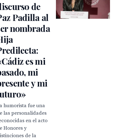
discurso de
Paz Padilla al
ser nombrada
Hija
Predilecta:
«Cádiz es mi
pasado, mi
presente y mi
futuro»
a humorista fue una
e las personalidades
econocidas en el acto
e Honores y
istinciones de la