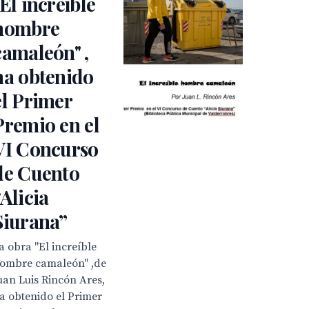
"El increíble
hombre
camaleón" ,
ha obtenido
el Primer
Premio en el
VI Concurso
de Cuento
“Alicia
Siurana”
a obra "El increíble
ombre camaleón" ,de
uan Luis Rincón Ares,
a obtenido el Primer