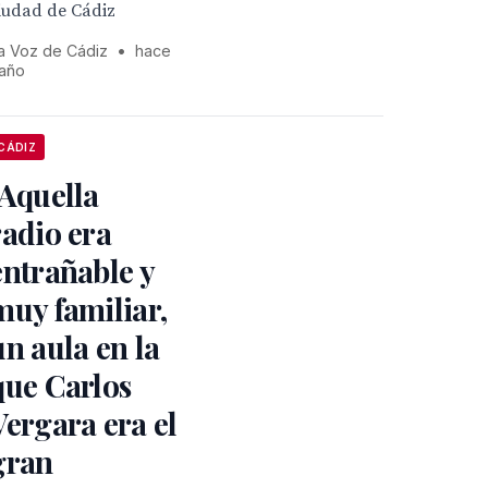
iudad de Cádiz
a Voz de Cádiz
•
hace
 año
CÁDIZ
"Aquella
radio era
entrañable y
muy familiar,
un aula en la
que Carlos
Vergara era el
gran