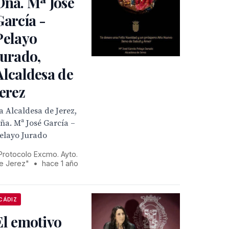
Dña. Mª José
García -
Pelayo
Jurado,
Alcaldesa de
Jerez
a Alcaldesa de Jerez,
ña. Mª José García –
elayo Jurado
Protocolo Excmo. Ayto.
e Jerez"
•
hace 1 año
CÁDIZ
El emotivo