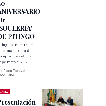
20
ANIVERSARIO
De
‘SOULERÍA’
DE PITINGO
itingo hará el 18 de
ulio una parada de
xcepción en el Tío
epe Festival 2025
ío Pepe Festival
•
ace 1 año
CÁDIZ
Presentación