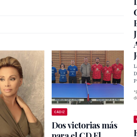
L
D
P
"
d
CÁDIZ
Dos victorias más
para el CD El