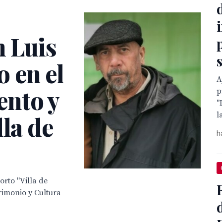
n Luis
 en el
A
ento y
p
"
l
lla de
h
orto "Villa de
rimonio y Cultura