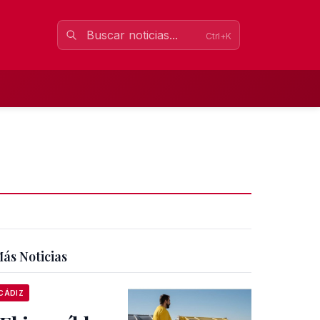
Ctrl+K
ás Noticias
CÁDIZ