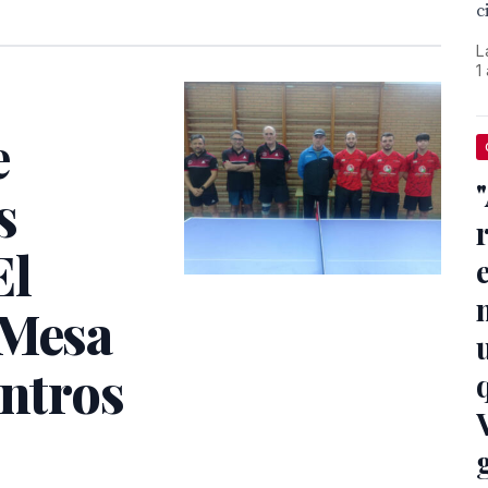
c
L
1
e
s
El
 Mesa
entros