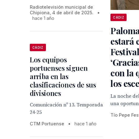
Radiotelevisión municipal de
Chipiona, 4 de abril de 2025.
•
hace 1 año
CÁDIZ
Paloma
estará 
CÁDIZ
Festiva
Los equipos
‘Gracias
portuenses siguen
con la 
arriba en las
los esc
clasificaciones de sus
divisiones
La noche del
una oportun
Comunicación nº 13. Temporada
24-25
Tío Pepe Fes
CTM Portuense
•
hace 1 año