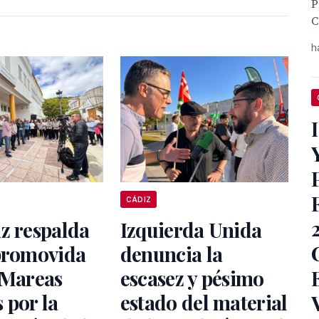
P
C
h
CÁDIZ
z respalda
Izquierda Unida
 promovida
denuncia la
 Mareas
escasez y pésimo
 por la
estado del material