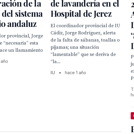
ación de la
de lavandería en el
 del sistema
Hospital de Jerez
io andaluz
El coordinador provincial de IU
Cádiz, Jorge Rodríguez, alerta
or provincial, Jorge
de la falta de sábanas, toallas o
e “necesaria” esta
pijamas; una situación
 hace un llamamiento
“lamentable” que se deriva de
P
 año
“la...
j
e
IU
•
hace 1 año
P
T
h