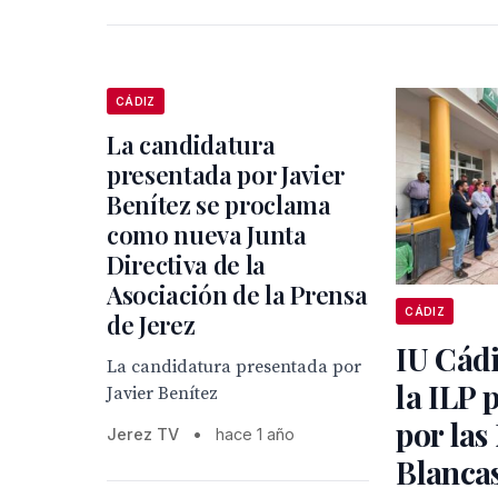
CÁDIZ
La candidatura
presentada por Javier
Benítez se proclama
como nueva Junta
Directiva de la
Asociación de la Prensa
CÁDIZ
de Jerez
IU Cádi
La candidatura presentada por
la ILP
Javier Benítez
por las
Jerez TV
•
hace 1 año
Blancas