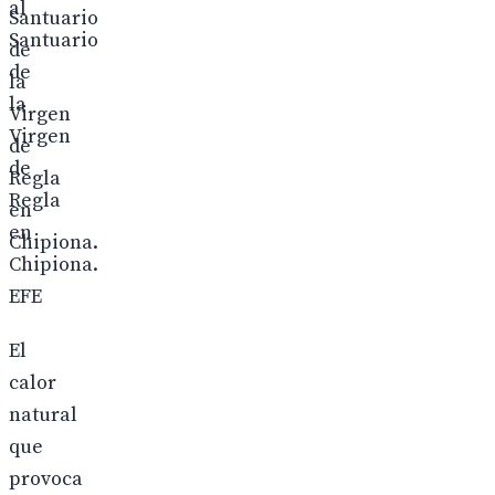
al
Santuario
de
la
Virgen
de
Regla
en
Chipiona.
EFE
El
calor
natural
que
provoca