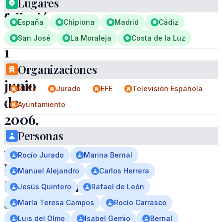
Grande
Lugares
falleció
España
Chipiona
Madrid
Cádiz
el
San José
La Moraleja
Costa de la Luz
1
de
Organizaciones
junio
RTVE
Jurado
EFE
Televisión Española
de
Ayuntamiento
2006,
dejando
Personas
un
Rocío Jurado
Marina Bernal
legado
Manuel Alejandro
Carlos Herrera
imperecedero
Jesús Quintero
Rafael de León
de
María Teresa Campos
Rocío Carrasco
música
Luis del Olmo
Isabel Gemio
Bernal