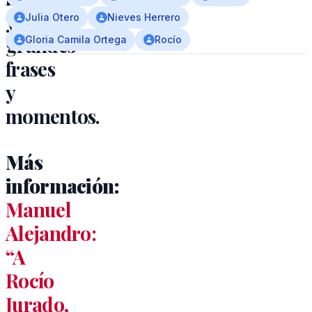
y
Julia Otero
Nieves Herrero
grandes
Gloria Camila Ortega
Rocío
frases
y
momentos.
Más
información:
Manuel
Alejandro:
“A
Rocío
Jurado,