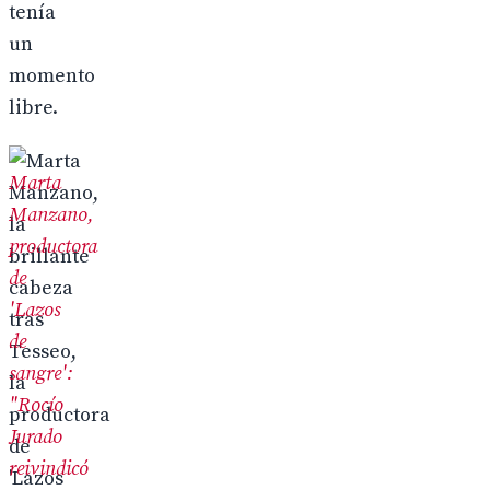
tenía
un
momento
libre.
Marta
Manzano,
productora
de
'Lazos
de
sangre':
"Rocío
Jurado
reivindicó