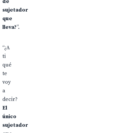
de
sujetador
que
lleva?
”.
“¿A
ti
qué
te
voy
a
decir?
El
único
sujetador