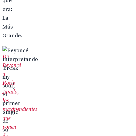
que
era:
La
Más
Grande.
De
Beyoncé
a
Rocio
Jurado,
los
maxipendientes
que
ponen
de