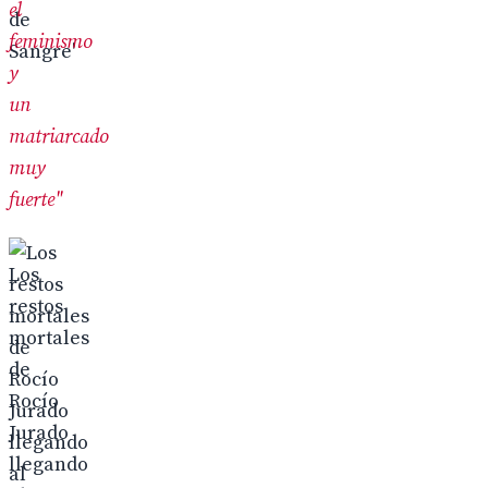
el
feminismo
y
un
matriarcado
muy
fuerte"
Los
restos
mortales
de
Rocío
Jurado
llegando