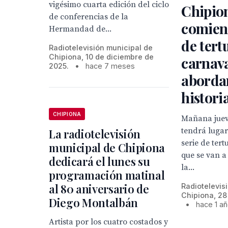
vigésimo cuarta edición del ciclo
Chipio
de conferencias de la
comienz
Hermandad de...
de tert
Radiotelevisión municipal de
Chipiona, 10 de diciembre de
carnav
2025.
•
hace 7 meses
aborda
histori
CHIPIONA
Mañana juev
tendrá lugar
La radiotelevisión
serie de tert
municipal de Chipiona
que se van a
dedicará el lunes su
la...
programación matinal
al 80 aniversario de
Radiotelevis
Chipiona, 28
Diego Montalbán
•
hace 1 a
Artista por los cuatro costados y