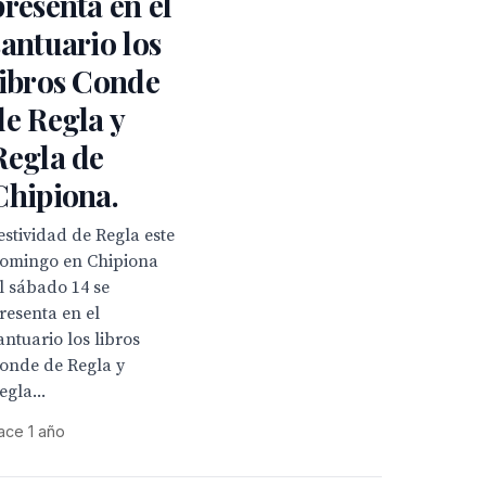
presenta en el
santuario los
libros Conde
de Regla y
Regla de
Chipiona.
estividad de Regla este
omingo en Chipiona
l sábado 14 se
resenta en el
antuario los libros
onde de Regla y
egla...
ace 1 año