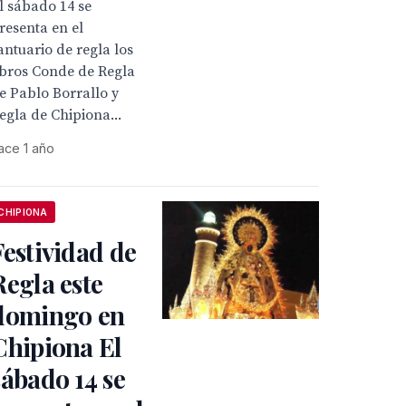
l sábado 14 se
resenta en el
antuario de regla los
ibros Conde de Regla
e Pablo Borrallo y
egla de Chipiona...
ace 1 año
CHIPIONA
Festividad de
Regla este
domingo en
Chipiona El
sábado 14 se