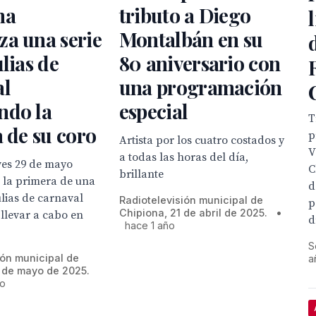
na
tributo a Diego
a una serie
Montalbán en su
ulias de
80 aniversario con
al
una programación
ndo la
especial
T
a de su coro
p
Artista por los cuatro costados y
V
a todas las horas del día,
es 29 de mayo
C
brillante
 la primera de una
d
ulias de carnaval
Radiotelevisión municipal de
p
Chipiona, 21 de abril de 2025.
•
 llevar a cabo en
d
hace 1 año
S
ión municipal de
a
 de mayo de 2025.
ño