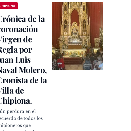
CHIPIONA
Crónica de la
coronación
Virgen de
Regla por
Juan Luis
Naval Molero,
Cronista de la
Villa de
Chipiona.
ún perdura en el
ecuerdo de todos los
hipioneros que