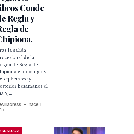
libros Conde
de Regla y
Regla de
Chipiona.
ras la salida
rocesional de la
irgen de Regla de
hipiona el domingo 8
e septiembre y
osterior besamanos el
ía 9,...
evillapress
•
hace 1
ño
ANDALUCÍA