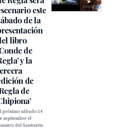
escenario este
sábado de la
presentación
del libro
‘Conde de
Regla’ y la
tercera
edición de
‘Regla de
Chipiona’
l próximo sábado 14
e septiembre el
laustro del Santuario