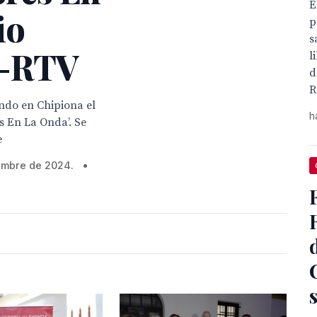
E
io
p
s
A-RTV
l
d
R
ando en Chipiona el
h
s En La Onda’. Se
e
iembre de 2024.
•