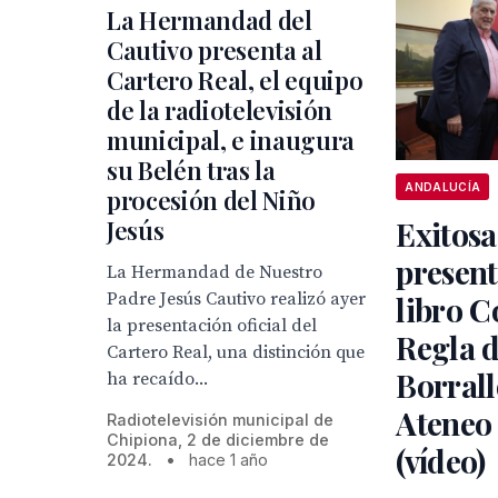
La Hermandad del
Cautivo presenta al
Cartero Real, el equipo
de la radiotelevisión
municipal, e inaugura
su Belén tras la
ANDALUCÍA
procesión del Niño
Jesús
Exitosa
present
La Hermandad de Nuestro
Padre Jesús Cautivo realizó ayer
libro C
la presentación oficial del
Regla 
Cartero Real, una distinción que
Borrall
ha recaído...
Ateneo 
Radiotelevisión municipal de
Chipiona, 2 de diciembre de
(vídeo)
2024.
•
hace 1 año