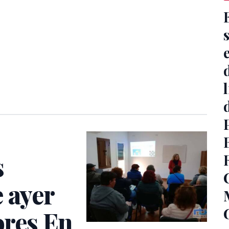
s
 ayer
ores En