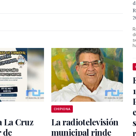
d
R
2
R
d
s
h
CHIPIONA
a La Cruz
La radiotelevisión
r de
municipal rinde