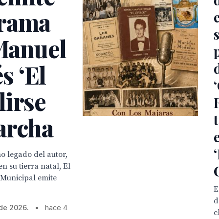
grama
 Manuel
s ‘El
lirse
archa
mo legado del autor,
 su tierra natal, El
 Municipal emite
E
d
 de 2026.
•
hace 4
c