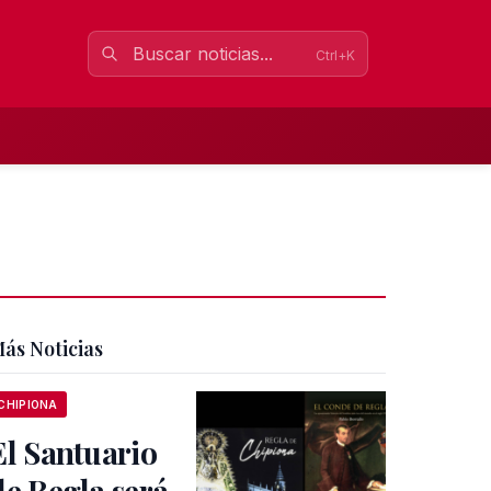
Ctrl+K
ás Noticias
CHIPIONA
El Santuario
de Regla será