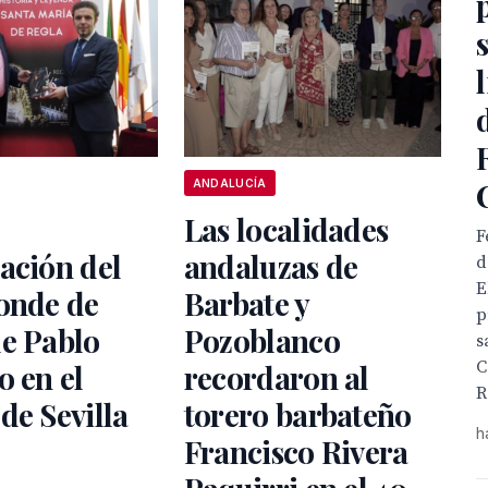
ANDALUCÍA
Las localidades
F
ación del
andaluzas de
d
E
onde de
Barbate y
p
de Pablo
Pozoblanco
s
C
o en el
recordaron al
R
de Sevilla
torero barbateño
h
Francisco Rivera