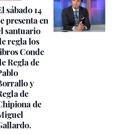
El sábado 14
se presenta en
el santuario
de regla los
libros Conde
de Regla de
Pablo
Borrallo y
Regla de
Chipiona de
Miguel
Gallardo.