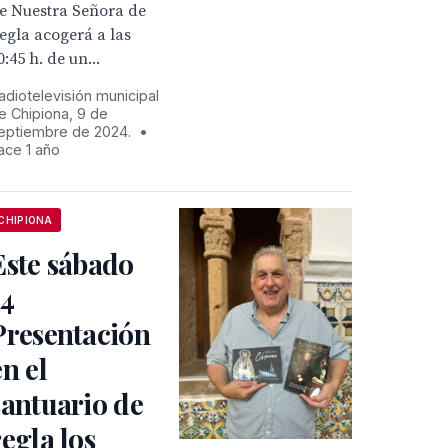
e Nuestra Señora de
egla acogerá a las
0:45 h. de un...
adiotelevisión municipal
e Chipiona, 9 de
eptiembre de 2024.
•
ace 1 año
CHIPIONA
Este sábado
14
Presentación
en el
santuario de
regla los