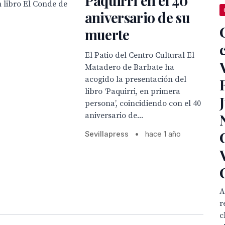
Paquirri en el 40
 libro El Conde de
aniversario de su
muerte
El Patio del Centro Cultural El
Matadero de Barbate ha
acogido la presentación del
libro ‘Paquirri, en primera
persona’, coincidiendo con el 40
aniversario de...
Sevillapress
•
hace 1 año
A
r
c