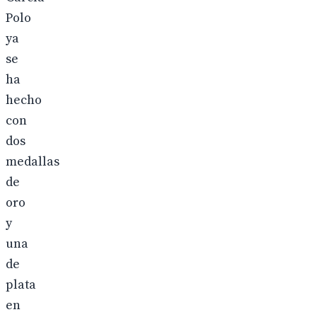
Polo
ya
se
ha
hecho
con
dos
medallas
de
oro
y
una
de
plata
en