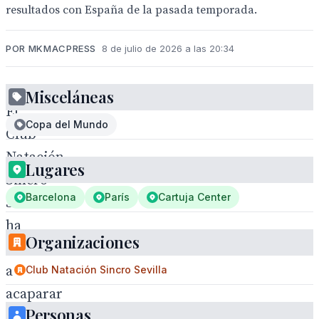
resultados con España de la pasada temporada.
POR MKMACPRESS
8 de julio de 2026 a las 20:34
Misceláneas
El
Copa del Mundo
Club
Natación
Lugares
Sincro
Barcelona
París
Cartuja Center
Sevilla
ha
Organizaciones
vuelto
a
Club Natación Sincro Sevilla
acaparar
Personas
los