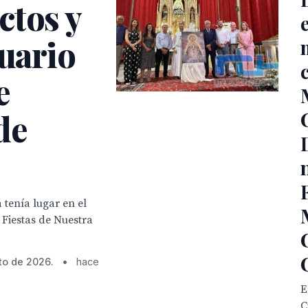
ctos y
tuario
e
de
 tenía lugar en el
 Fiestas de Nuestra
to de 2026.
•
hace
E
C