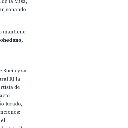
 de la Misa,
ar, sonando
lo mantiene
Mohedano,
 Rocío y su
ral RJ la
rtista de
acto
ío Jurado,
anciones:
 el