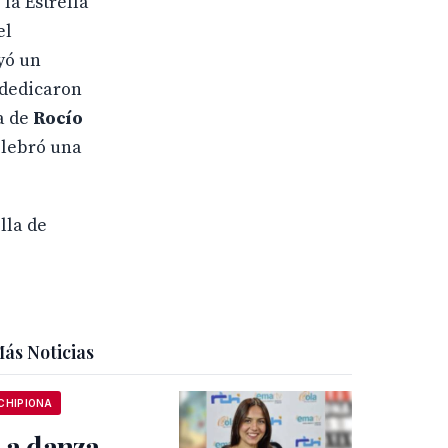
la Estrella
el
yó un
 dedicaron
a de
Rocío
elebró una
lla de
ás Noticias
CHIPIONA
La danza