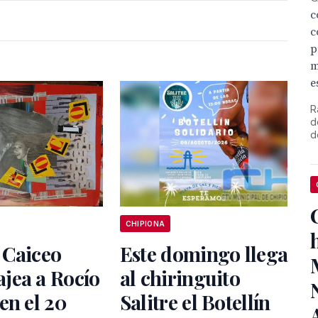
c
c
p
m
e
R
d
d
CHIPIONA
 Caiceo
Este domingo llega
jea a Rocío
al chiringuito
en el 20
Salitre el Botellín