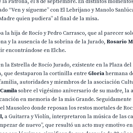
e la Patrona, el 8 de septiembre. En distintos momentos
amado “Ven y sígueme” con El Lebrijano y Manolo Sanlúc
“Madre quien pudiera” al final de la misa.
ba la hija de Rocío y Pedro Carrasco, que al parecer so
na y la ausencia de la sobrina de la Jurado,
Rosario 
tir encontrándose en Elche.
n la Estrella de Rocío Jurado, existente en la Plaza del
 que destaparon la cortinilla entre
Gloria
hermana de
familia, autoridades y miembros de la asociación Cultu
 Camila
sobre el vigésimo aniversario de su madre, la a
a canción en memoria de la más Grande. Seguidamente 
 el Mausoleo donde reposan los restos mortales de Roc
l,
a Guitarra y Violín, interpretaron la música de las c
mpezar de nuevo”, que resultó un acto muy emotivo en