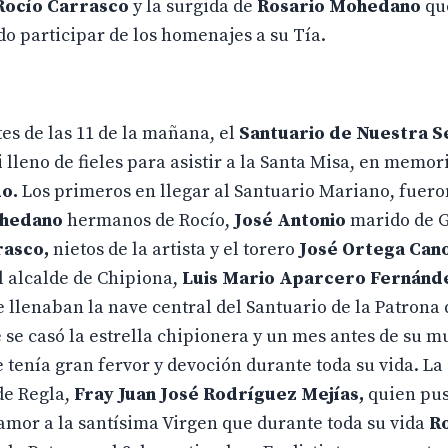
Rocío Carrasco
y la surgida de
Rosario Mohedano
que
o participar de los homenajes a su Tía.
es de las 11 de la mañana, el
Santuario de Nuestra S
 lleno de fieles para asistir a la Santa Misa, en memori
do.
Los primeros en llegar al Santuario Mariano, fuer
ohedano
hermanos de Rocío,
José Antonio
marido de G
rasco,
nietos de la artista y el torero
José Ortega Can
el alcalde de Chipiona,
Luis Mario Aparcero Fernánd
ue llenaban la nave central del Santuario de la Patrona 
se casó la estrella chipionera y un mes antes de su mu
 tenía gran fervor y devoción durante toda su vida. La
 de Regla,
Fray Juan José Rodríguez Mejías,
quien pus
 amor a la santísima Virgen que durante toda su vida
R