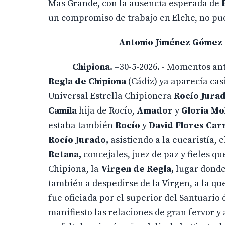
Mas Grande, con la ausencia esperada de
un compromiso de trabajo en Elche, no pud
Antonio Jiménez Gómez
Chipiona.
–30-5-2026. - Momentos ant
Regla de Chipiona
(Cádiz) ya aparecía casi
Universal Estrella Chipionera
Rocío Jura
Camila
hija de Rocío,
Amador
y
Gloria M
estaba también
Rocío
y
David Flores Car
Rocío Jurado,
asistiendo a la eucaristía, 
Retana,
concejales, juez de paz y fieles q
Chipiona, la
Virgen de Regla,
lugar donde 
también a despedirse de la Virgen, a la que
fue oficiada por el superior del Santuario
manifiesto las relaciones de gran fervor y