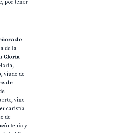
, por tener
eñora de
a de la
on
Gloria
loria,
o,
viudo de
ez de
de
erte, vino
 eucaristía
o de
ocío
tenía y