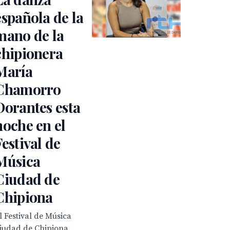
española de la
mano de la
chipionera
María
Chamorro
Dorantes esta
noche en el
Festival de
Música
Ciudad de
Chipiona
l Festival de Música
iudad de Chipiona