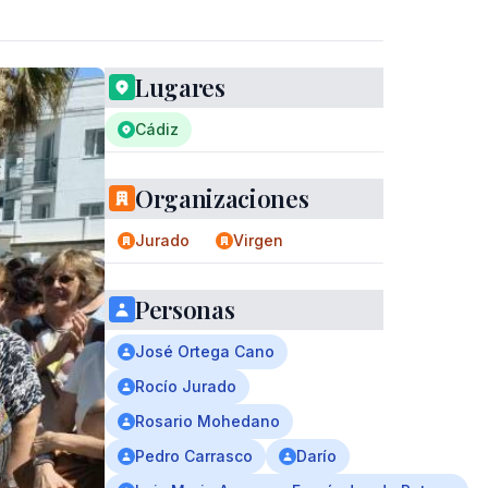
Lugares
Cádiz
Organizaciones
Jurado
Virgen
Personas
José Ortega Cano
Rocío Jurado
Rosario Mohedano
Pedro Carrasco
Darío