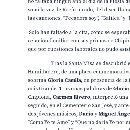
no faltaba ningún año el día de la Fiesta d
sonó la voz de Rocío Jurado, del disco ll
las canciones, “Pecadora soy”, ”Galilea” y 
Solo han faltado a la cita, como se espera
relación familiar con sus primas de Chipio
que por cuestiones laborales no pudo asis
Tras la Santa Misa se descubrió e
Humilladero, de una placa conmemorativa,
sobrina
Gloria Camila,
en presencia de la 
más Grande. Tras unas palabras de
Gloria
Chipiona,
Carmen Rivero
, interpretó un
seguido, en el Cementerio San José, y ante
dos jóvenes músicos,
Darío
y
Miguel Ánge
”Como Yo te Amo” y “Que no daría Yo por e