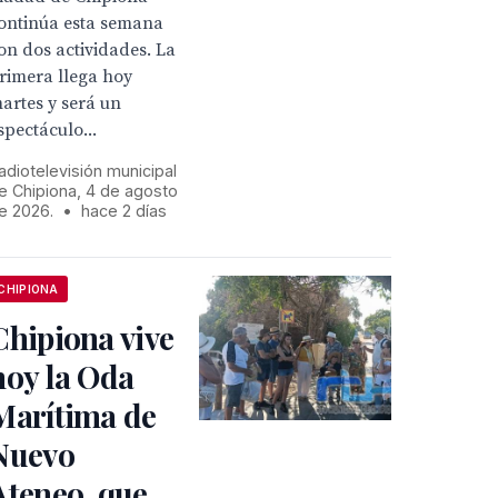
ontinúa esta semana
on dos actividades. La
rimera llega hoy
artes y será un
spectáculo...
adiotelevisión municipal
e Chipiona, 4 de agosto
e 2026.
•
hace 2 días
CHIPIONA
Chipiona vive
hoy la Oda
Marítima de
Nuevo
Ateneo, que