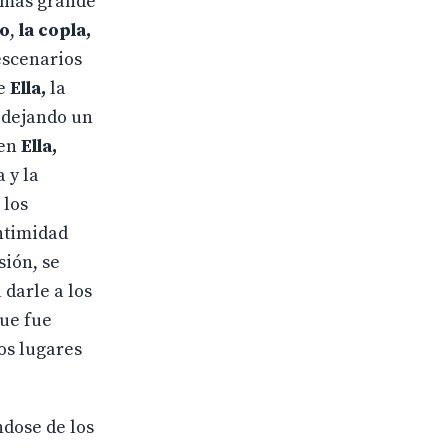
 mas grande
o
,
la copla,
escenarios
e
Ella,
la
, dejando un
 en
Ella,
 y la
 los
intimidad
sión, se
 darle a los
que fue
os lugares
dose de los