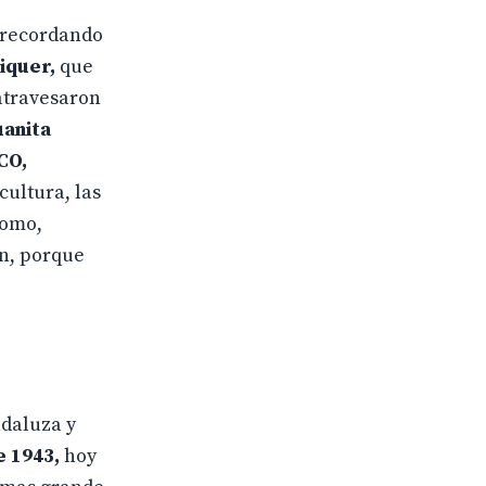
, recordando
iquer,
que
 atravesaron
uanita
CO,
cultura, las
omo,
n, porque
ndaluza y
e 1943,
hoy