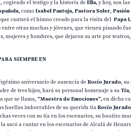
, cogiendo el testigo y la historia de
Ella,
y hoy, son las
spañola,
como
Isabel Pantoja,
Pastora Soler
,
Pasión
que cantará el himno creado para la visita del
Papa 
)
entre otras muchas y jóvenes, que vienen pisando fue
s, mujeres y hombres, que dejaron su arte por teatros, 
 PARA SIEMPRE EN
IONA
gésimo aniversario de ausencia de
Rocío
Jurado
, su
adre de tres hijos, hará su personal homenaje a su
Tía
a que se llama,
“Maestra de Emociones”,
en dicha c
las huellas imborrables de su querida tía
Rocío Jurado
has veces con su tía en los escenarios, su bautizo mus
, la sacó a cantar en los escenarios de Alcalá de Henare