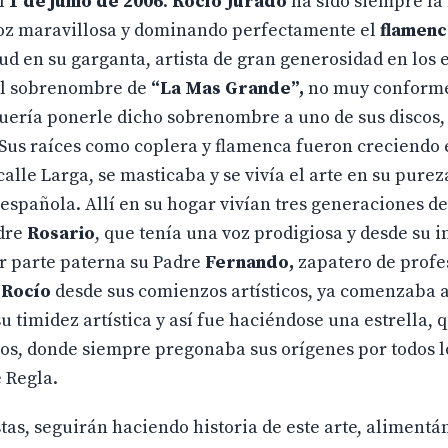
el
1 de junio de 2006
.
Rocío Jurado
ha sido siempre la
 voz maravillosa y dominando perfectamente el
flamenc
ud en su garganta, artista de gran generosidad en los 
el sobrenombre de
“La Mas Grande”,
no muy conform
 quería ponerle dicho sobrenombre a uno de sus discos
 Sus raíces como coplera y flamenca fueron creciendo
calle Larga, se masticaba y se vivía el arte en su pureza
 española. Allí en su hogar vivían tres generaciones de
dre
Rosario
, que tenía una voz prodigiosa y desde su 
or parte paterna su Padre
Fernando,
zapatero de profe
Rocío
desde sus comienzos artísticos, ya comenzaba a
u timidez artística y así fue haciéndose una estrella, 
os, donde siempre pregonaba sus orígenes por todos l
 Regla.
 seguirán haciendo historia de este arte, alimentán