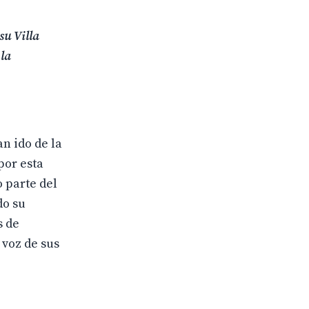
su Villa
 la
n ido de la
por esta
 parte del
do su
s de
 voz de sus