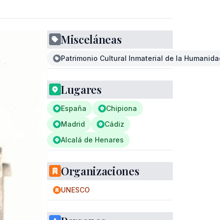
Misceláneas
Patrimonio Cultural Inmaterial de la Humanida
Lugares
España
Chipiona
Madrid
Cádiz
Alcalá de Henares
Organizaciones
UNESCO