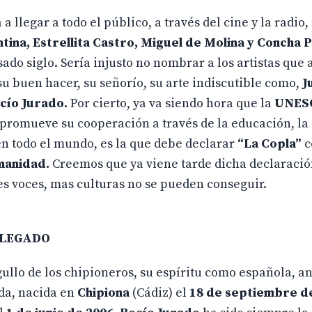
 llegar a todo el público, a través del cine y la radio
tina,
Estrellita Castro, Miguel de Molina y Concha P
sado siglo. Sería injusto no nombrar a los artistas que
 su buen hacer, su señorío, su arte indiscutible como,
J
ocío Jurado.
Por cierto, ya va siendo hora que la
UNES
promueve su cooperación a través de la educación, la 
 en todo el mundo, es la que debe declarar
“La Copla”
c
umanidad.
Creemos que ya viene tarde dicha declaració
es voces, mas culturas no se pueden conseguir.
 LEGADO
gullo de los chipioneros, su espíritu como española, a
ida, nacida en
Chipiona
(Cádiz) el
18 de septiembre d