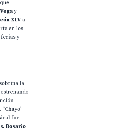
 que
 Vega
y
León XIV
a
rte en los
ferias y
 sobrina la
, estrenando
anción
.
“Chayo”
ical fue
s.
Rosario