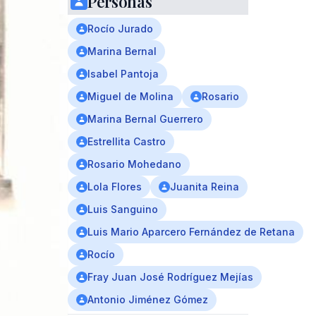
Personas
Rocío Jurado
Marina Bernal
Isabel Pantoja
Miguel de Molina
Rosario
Marina Bernal Guerrero
Estrellita Castro
Rosario Mohedano
Lola Flores
Juanita Reina
Luis Sanguino
Luis Mario Aparcero Fernández de Retana
Rocío
Fray Juan José Rodríguez Mejías
Antonio Jiménez Gómez