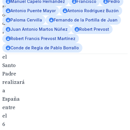
Manuel Capelo Hernández
Francisco
Pedro
seis
Antonio Puente Mayor
Antonio Rodríguez Buzón
ocasiones
Paloma Cervilla
Fernando de la Portilla de Juan
durante
Juan Antonio Martos Núñez
Robert Prevost
la
Robert Francis Prevost Martínez
visita
que
Conde de Regla de Pablo Borrallo
el
Santo
Padre
realizará
a
España
entre
el
6