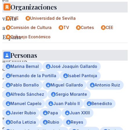
en
Organizaciones
su
visita
TVE
Universidad de Sevilla
a
Comisión de Cultura
TV
Cortes
CEE
España
Consejo Económico
Los
Personas
miembros
Marina Bernal
José Joaquín Gallardo
de
Fernando de la Portilla
Isabel Pantoja
la
Pablo Borrallo
Miguel Gallardo
Antonio Ruiz
Familia
Real
Alfredo Sánchez
Sergio Morante
acompañarán
Manuel Capelo
Juan Pablo II
Benedicto
al
Javier Rubio
Papa
Juan XXIII
Papa
Doña Letizia
Rubio
Reyes
en