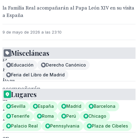
la Familia Real acompañarán al Papa León XIV en su visita
a España
9 de mayo de 2026 a las 23:10
Misceláneas
la
Educación
Derecho Canónico
Familia
Feria del Libro de Madrid
Real
acompañarán
Lugares
al
Sevilla
España
Madrid
Barcelona
Papa
Tenerife
Roma
Perú
Chicago
León
Palacio Real
Pennsylvania
Plaza de Cibeles
XIV