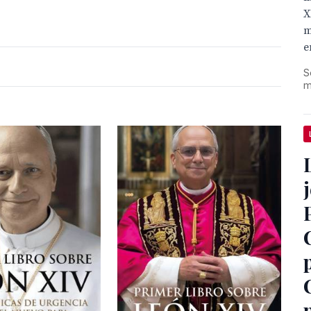
X
m
e
S
m