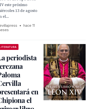
IV este próximo
iércoles 13 de agosto
n el...
evillapress
•
hace 11
eses
LITERATURA
La periodista
jerezana
Paloma
Cervilla
presentará en
Chipiona el
primer libro