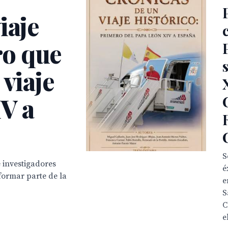
iaje
bro que
 viaje
IV a
S
 investigadores
é
ormar parte de la
e
S
C
el