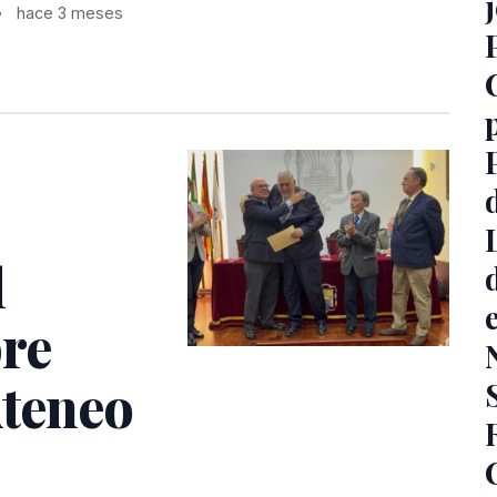
•
hace 3 meses
l
bre
Ateneo