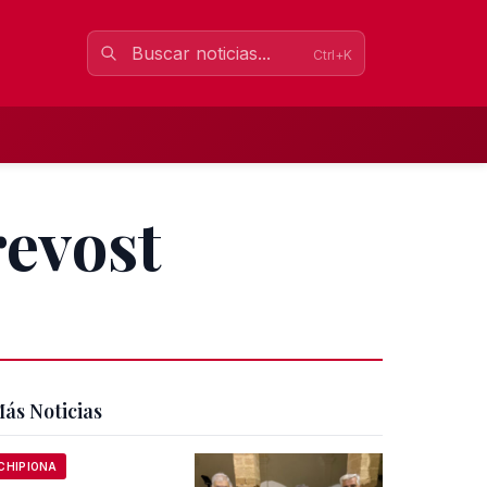
Ctrl+K
revost
ás Noticias
CHIPIONA