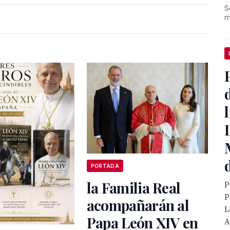
S
m
PORTADA
la Familia Real
P
P
acompañarán al
L
Papa León XIV en
A