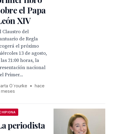
sobre el Papa
León XIV
l Claustro del
antuario de Regla
cogerá el próximo
iércoles 13 de agosto,
 las 21:00 horas, la
resentación nacional
el Primer...
arta O´rourke
•
hace
1 meses
CHIPIONA
La periodista