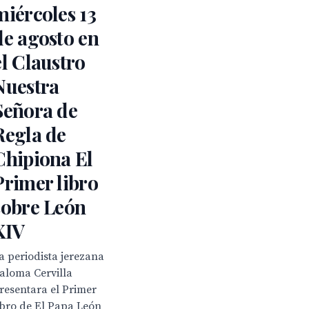
miércoles 13
de agosto en
el Claustro
Nuestra
Señora de
Regla de
Chipiona El
Primer libro
sobre León
XIV
a periodista jerezana
aloma Cervilla
resentara el Primer
ibro de El Papa León