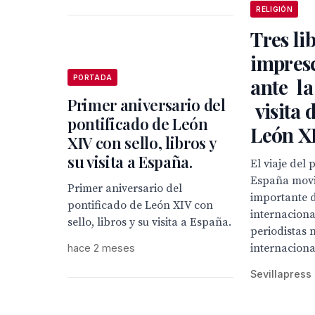
RELIGIÓN
Tres li
impresc
PORTADA
ante la
Primer aniversario del
visita 
pontificado de León
León X
XIV con sello, libros y
su visita a España.
El viaje del
España movi
Primer aniversario del
importante 
pontificado de León XIV con
internaciona
sello, libros y su visita a España.
periodistas 
internacional
hace 2 meses
Sevillapress