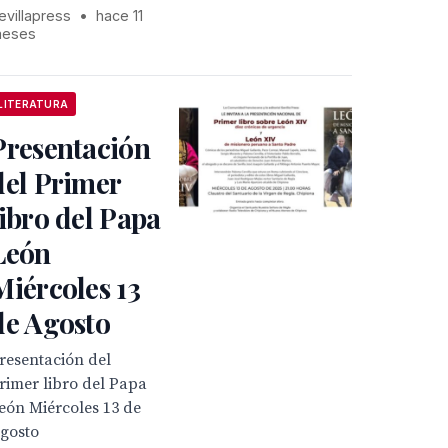
evillapress
•
hace 11
eses
LITERATURA
Presentación
del Primer
libro del Papa
León
Miércoles 13
de Agosto
resentación del
rimer libro del Papa
eón Miércoles 13 de
gosto