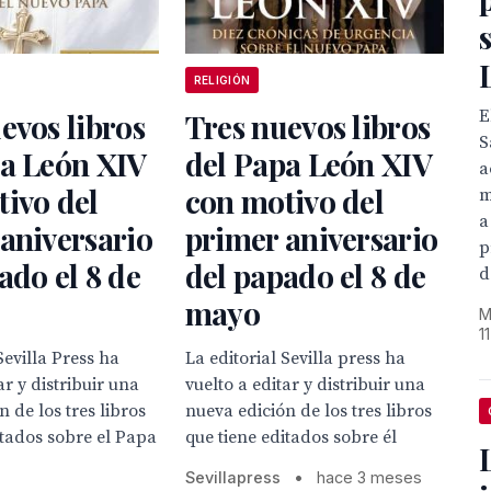
RELIGIÓN
E
evos libros
Tres nuevos libros
S
pa León XIV
del Papa León XIV
a
ivo del
con motivo del
m
a
aniversario
primer aniversario
p
ado el 8 de
del papado el 8 de
d
mayo
M
1
Sevilla Press ha
La editorial Sevilla press ha
ar y distribuir una
vuelto a editar y distribuir una
 de los tres libros
nueva edición de los tres libros
itados sobre el Papa
que tiene editados sobre él
Sevillapress
•
hace 3 meses