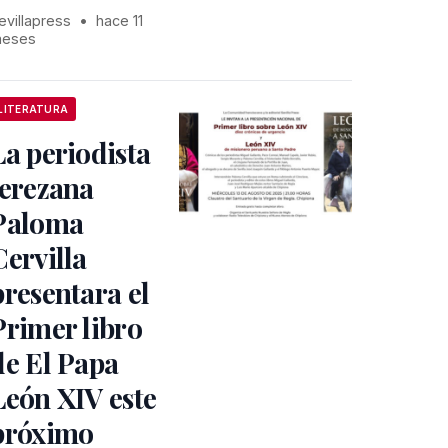
evillapress
•
hace 11
eses
LITERATURA
La periodista
jerezana
Paloma
Cervilla
presentara el
Primer libro
de El Papa
León XIV este
próximo