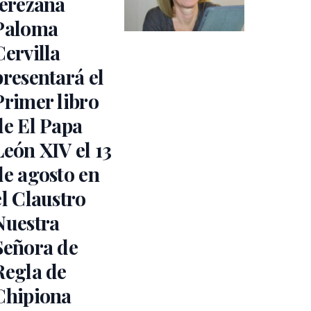
jerezana
Paloma
Cervilla
presentará el
Primer libro
de El Papa
León XIV el 13
de agosto en
el Claustro
Nuestra
Señora de
Regla de
Chipiona