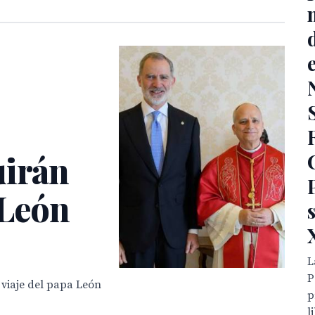
uirán
 León
L
P
 viaje del papa León
p
l