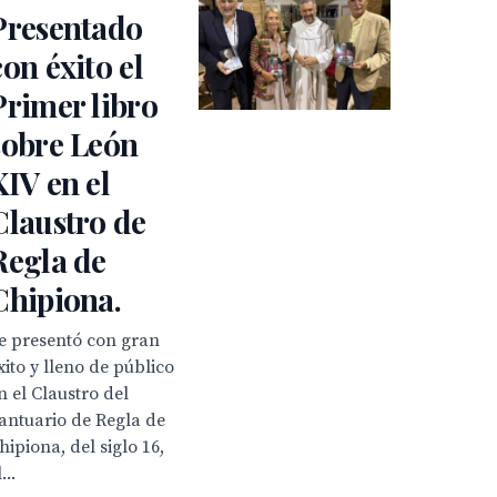
Presentado
con éxito el
Primer libro
sobre León
XIV en el
Claustro de
Regla de
Chipiona.
e presentó con gran
xito y lleno de público
n el Claustro del
antuario de Regla de
hipiona, del siglo 16,
...