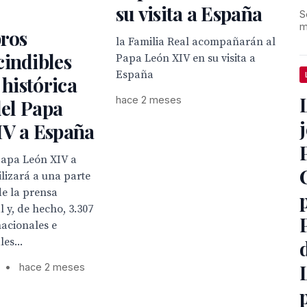
su visita a España
S
m
bros
la Familia Real acompañarán al
indibles
Papa León XIV en su visita a
España
 histórica
hace 2 meses
del Papa
IV a España
 papa León XIV a
lizará a una parte
de la prensa
l y, de hecho, 3.307
nacionales e
es...
•
hace 2 meses