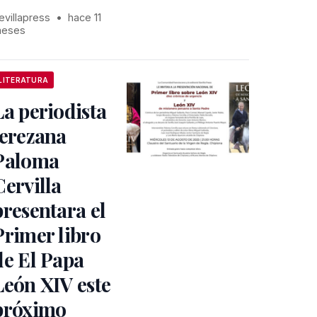
evillapress
•
hace 11
eses
LITERATURA
La periodista
jerezana
Paloma
Cervilla
presentara el
Primer libro
de El Papa
León XIV este
próximo