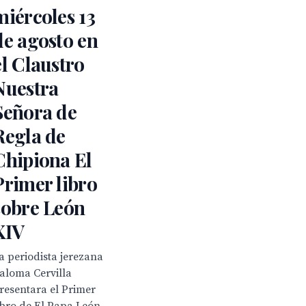
miércoles 13
de agosto en
el Claustro
Nuestra
Señora de
Regla de
Chipiona El
Primer libro
sobre León
XIV
a periodista jerezana
aloma Cervilla
resentara el Primer