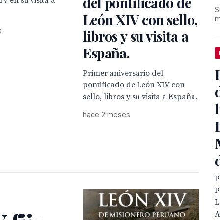
del pontificado de
V en su visita a
S
León XIV con sello,
m
s
libros y su visita a
España.
Primer aniversario del
pontificado de León XIV con
sello, libros y su visita a España.
hace 2 meses
P
P
L
A