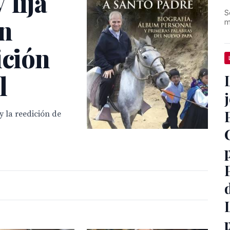
 fija
S
en
m
ición
l
y la reedición de