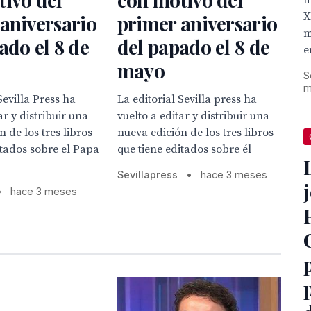
l
X
aniversario
primer aniversario
m
ado el 8 de
del papado el 8 de
e
mayo
S
m
Sevilla Press ha
La editorial Sevilla press ha
ar y distribuir una
vuelto a editar y distribuir una
 de los tres libros
nueva edición de los tres libros
itados sobre el Papa
que tiene editados sobre él
Sevillapress
•
hace 3 meses
•
hace 3 meses