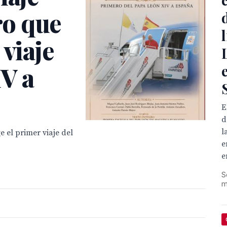
bro que
 viaje
IV a
E
d
l
e el primer viaje del
e
e
S
m