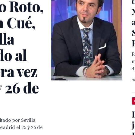
o Roto,
 Cué,
lla
do al
R
m
ra vez
4
h
y 26 de
itado por Sevilla
Madrid el 25 y 26 de