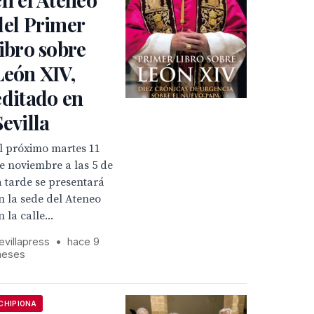
del Primer
libro sobre
León XIV,
editado en
Sevilla
l próximo martes 11
e noviembre a las 5 de
a tarde se presentará
n la sede del Ateneo
n la calle...
evillapress
•
hace 9
eses
CHIPIONA