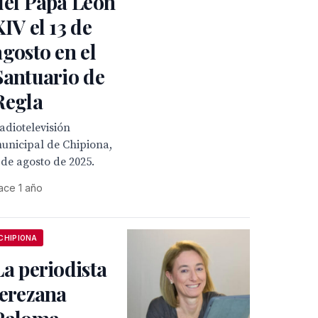
del Papa León
XIV el 13 de
agosto en el
Santuario de
Regla
adiotelevisión
unicipal de Chipiona,
 de agosto de 2025.
ace 1 año
CHIPIONA
La periodista
jerezana