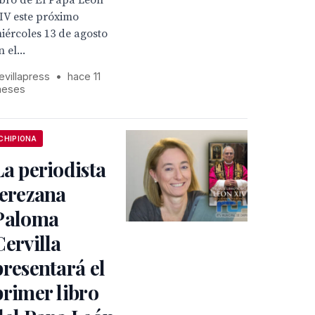
ibro de El Papa León
IV este próximo
iércoles 13 de agosto
n el...
evillapress
•
hace 11
eses
CHIPIONA
La periodista
jerezana
Paloma
Cervilla
presentará el
primer libro