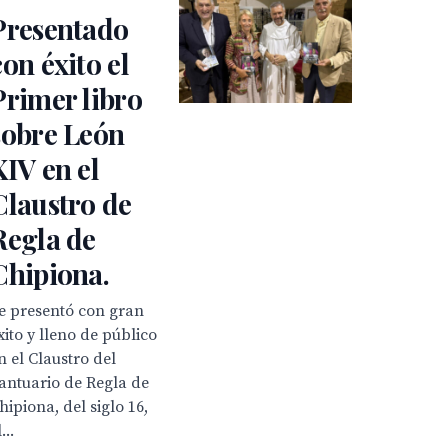
Presentado
con éxito el
Primer libro
sobre León
XIV en el
Claustro de
Regla de
Chipiona.
e presentó con gran
xito y lleno de público
n el Claustro del
antuario de Regla de
hipiona, del siglo 16,
...