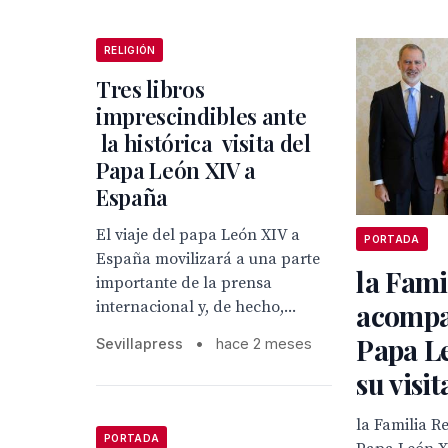
RELIGIÓN
Tres libros
imprescindibles ante
la histórica visita del
Papa León XIV a
España
El viaje del papa León XIV a
PORTADA
España movilizará a una parte
la Fami
importante de la prensa
internacional y, de hecho,...
acompa
Papa L
Sevillapress
•
hace 2 meses
su visi
la Familia 
PORTADA