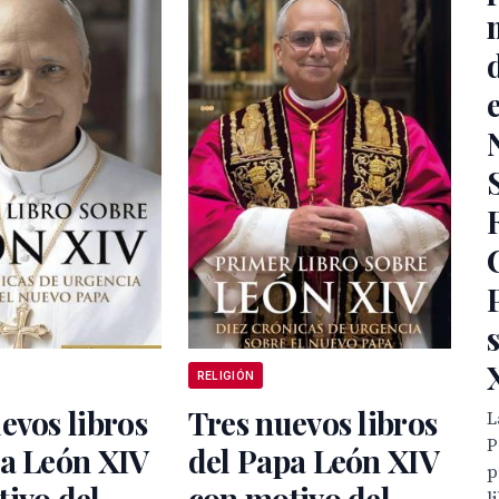
RELIGIÓN
evos libros
Tres nuevos libros
L
P
pa León XIV
del Papa León XIV
p
ivo del
con motivo del