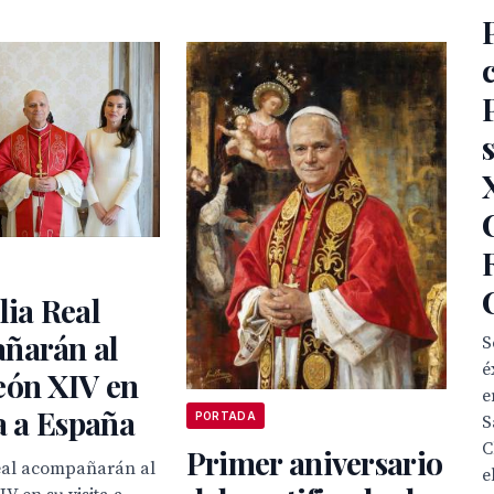
lia Real
ñarán al
S
é
eón XIV en
e
ta a España
PORTADA
S
C
Primer aniversario
Real acompañarán al
el