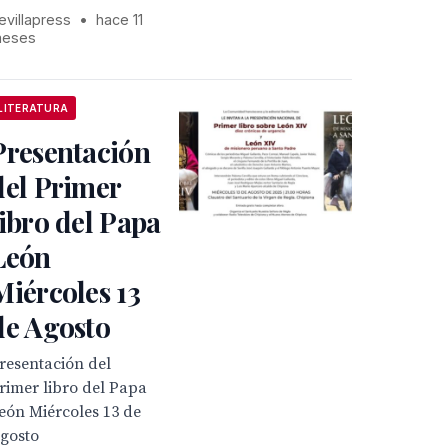
evillapress
•
hace 11
eses
LITERATURA
Presentación
del Primer
libro del Papa
León
Miércoles 13
de Agosto
resentación del
rimer libro del Papa
eón Miércoles 13 de
gosto