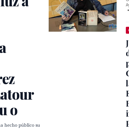
luz a
A
a
rez
Latour
u o
ha hecho público su