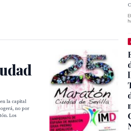
C
E
h
iudad
en la capital
cogerá, no por
tón. Los