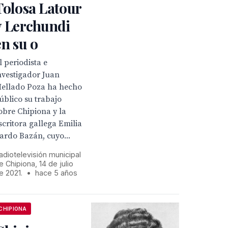
Tolosa Latour
y Lerchundi
en su o
l periodista e
nvestigador Juan
ellado Poza ha hecho
úblico su trabajo
obre Chipiona y la
scritora gallega Emilia
ardo Bazán, cuyo...
adiotelevisión municipal
e Chipiona, 14 de julio
e 2021.
•
hace 5 años
CHIPIONA