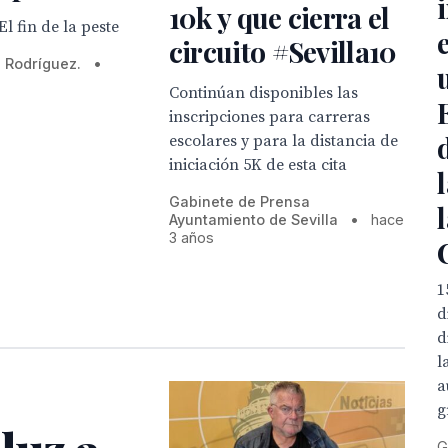
10k y que cierra el
l fin de la peste
circuito #Sevilla10
 Rodríguez.
•
Continúan disponibles las
inscripciones para carreras
escolares y para la distancia de
iniciación 5K de esta cita
Gabinete de Prensa
Ayuntamiento de Sevilla
•
hace
3 años
1
d
d
l
a
g
G