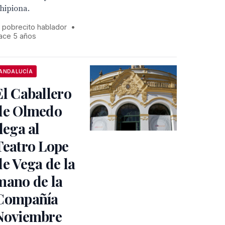
hipiona.
l pobrecito hablador
•
ace 5 años
ANDALUCÍA
El Caballero
de Olmedo
llega al
Teatro Lope
de Vega de la
mano de la
Compañía
Noviembre