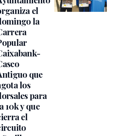
organiza el
domingo la
Carrera
Popular
Caixabank-
Casco
Antiguo que
agota los
dorsales para
la 10k y que
cierra el
circuito