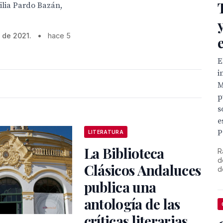
milia Pardo Bazán,
 de 2021.
•
hace 5
E
i
M
p
s
e
P
LITERATURA
La Biblioteca
R
d
Clásicos Andaluces
d
publica una
antología de las
críticas literarias