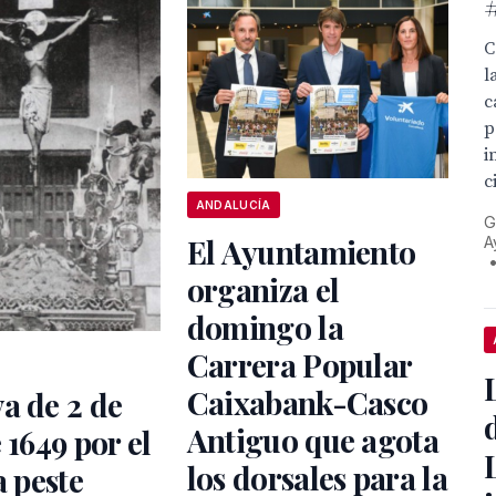
C
l
c
p
i
c
ANDALUCÍA
G
El Ayuntamiento
A
organiza el
domingo la
Carrera Popular
Caixabank-Casco
a de 2 de
Antiguo que agota
 1649 por el
los dorsales para la
a peste