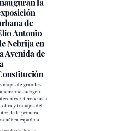
inauguran la
exposición
urbana de
Elio Antonio
de Nebrija en
la Avenida de
la
Constitución
5 mupis de grandes
imensiones acogen
iferentes referencias a
a obra y trabajos del
utor de la primera
ramática española
abinete de Prensa