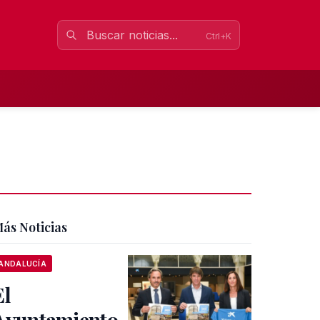
Ctrl+K
ás Noticias
ANDALUCÍA
El
Ayuntamiento