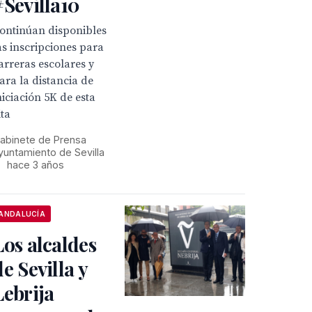
#Sevilla10
ontinúan disponibles
as inscripciones para
arreras escolares y
ara la distancia de
niciación 5K de esta
ita
abinete de Prensa
yuntamiento de Sevilla
•
hace 3 años
ANDALUCÍA
Los alcaldes
de Sevilla y
Lebrija