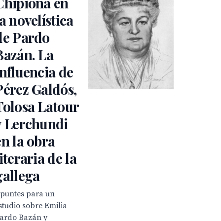
Chipiona en
la novelística
de Pardo
Bazán. La
influencia de
Pérez Galdós,
Tolosa Latour
y Lerchundi
en la obra
literaria de la
gallega
puntes para un
studio sobre Emilia
ardo Bazán y