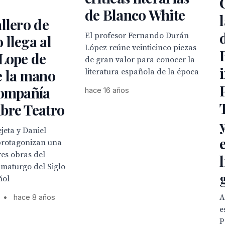
de Blanco White
llero de
El profesor Fernando Durán
llega al
López reúne veinticinco piezas
 Lope de
de gran valor para conocer la
e la mano
literatura española de la época
Compañía
hace 16 años
bre Teatro
jeta y Daniel
protagonizan una
es obras del
amaturgo del Siglo
ñol
A
•
hace 8 años
e
P