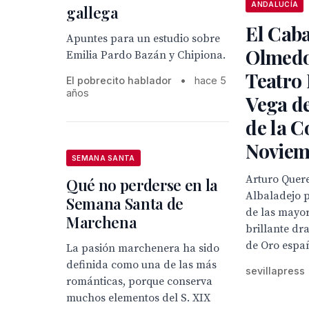
ANDALUCÍA
gallega
El Caba
Apuntes para un estudio sobre
Olmedo 
Emilia Pardo Bazán y Chipiona.
Teatro
El pobrecito hablador
•
hace 5
años
Vega d
de la 
Noviem
SEMANA SANTA
Arturo Quere
Qué no perderse en la
Albaladejo 
Semana Santa de
de las mayor
Marchena
brillante dr
de Oro espa
La pasión marchenera ha sido
definida como una de las más
sevillapress
románticas, porque conserva
muchos elementos del S. XIX