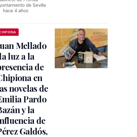
yuntamiento de Sevilla
•
hace 4 años
CHIPIONA
Juan Mellado
da luz a la
presencia de
Chipiona en
las novelas de
Emilia Pardo
Bazán y la
influencia de
Pérez Galdós,