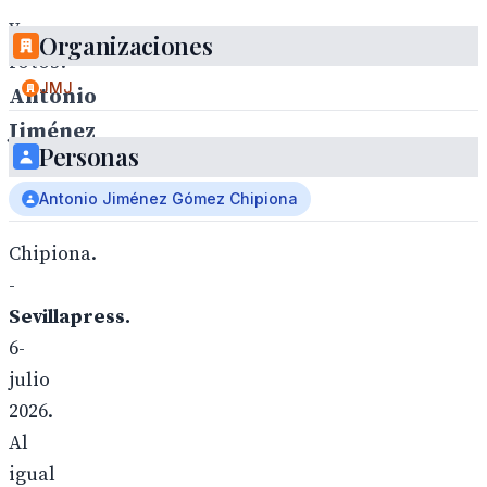
y
Organizaciones
fotos:
JMJ
Antonio
Jiménez
Personas
Gómez
Antonio Jiménez Gómez Chipiona
Chipiona.
-
Sevillapress.
6-
julio
2026.
Al
igual