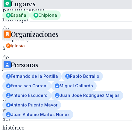
Lugares
Radiotelevisión
España
Chipiona
municipal
de
Organizaciones
Chipiona,
Iglesia
6
de
Personas
julio
de
Fernando de la Portilla
Pablo Borrallo
2026.
Francisco Correal
Miguel Gallardo
Antonio Escudero
Juan José Rodríguez Mejías
Con
Antonio Puente Mayor
motivo
Juan Antonio Martos Núñez
del
histórico