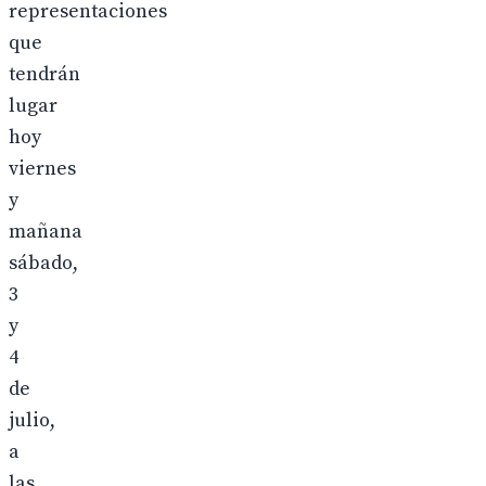
representaciones
que
tendrán
lugar
hoy
viernes
y
mañana
sábado,
3
y
4
de
julio,
a
las