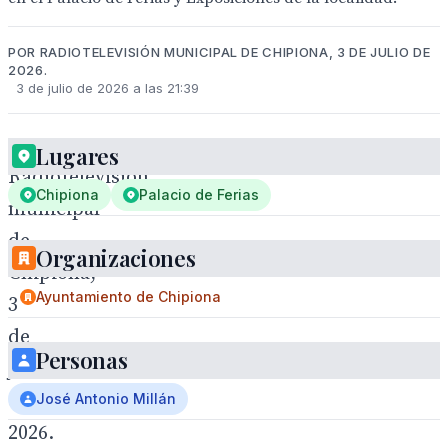
POR RADIOTELEVISIÓN MUNICIPAL DE CHIPIONA, 3 DE JULIO DE
2026.
3 de julio de 2026 a las 21:39
Lugares
Radiotelevisión
Chipiona
Palacio de Ferias
municipal
de
Organizaciones
Chipiona,
Ayuntamiento de Chipiona
3
de
Personas
julio
de
José Antonio Millán
2026.