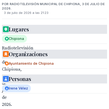
POR RADIOTELEVISIÓN MUNICIPAL DE CHIPIONA, 3 DE JULIO DE
2026.
3 de julio de 2026 a las 21:23
Lugares
Chipiona
Radiotelevisión
Organizaciones
municipal
de
Ayuntamiento de Chipiona
Chipiona,
3
Personas
de
Irene Vélez
julio
de
2026.