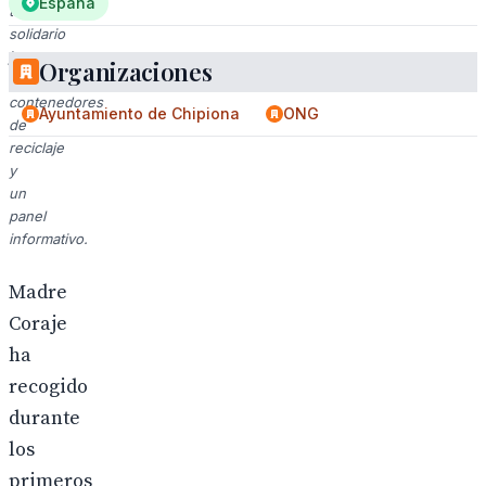
España
transporte
solidario
junto
Organizaciones
a
contenedores
Ayuntamiento de Chipiona
ONG
de
reciclaje
y
un
panel
informativo.
Madre
Coraje
ha
recogido
durante
los
primeros