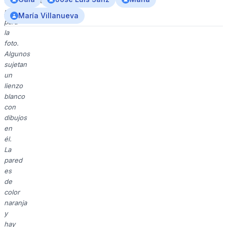
formalmente,
posando
María Villanueva
para
la
foto.
Algunos
sujetan
un
lienzo
blanco
con
dibujos
en
él.
La
pared
es
de
color
naranja
y
hay