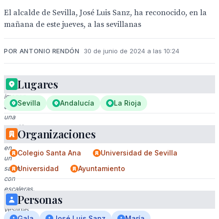
El alcalde de Sevilla, José Luis Sanz, ha reconocido, en la
mañana de este jueves, a las sevillanas
POR ANTONIO RENDÓN
30 de junio de 2024 a las 10:24
Lugares
Una
imagen
Sevilla
Andalucía
La Rioja
de
una
reunión
Organizaciones
formal
en
Colegio Santa Ana
Universidad de Sevilla
un
salón
Universidad
Ayuntamiento
con
escaleras.
Personas
Personas
vestidas
Gala
José Luis Sanz
María