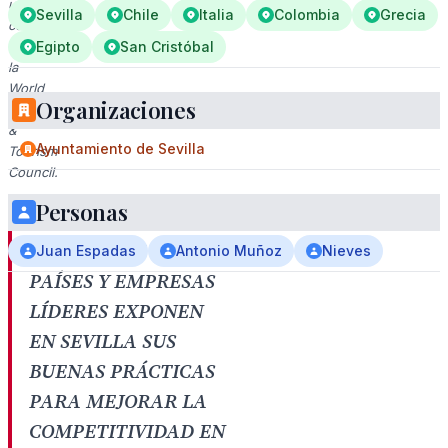
una
Sevilla
Chile
Italia
Colombia
Grecia
conferencia
de
Egipto
San Cristóbal
la
World
Organizaciones
Travel
&
Ayuntamiento de Sevilla
Tourism
Council.
Personas
MINISTROS DE
TURISMO DE 20
Juan Espadas
Antonio Muñoz
Nieves
PAÍSES Y EMPRESAS
LÍDERES EXPONEN
EN SEVILLA SUS
BUENAS PRÁCTICAS
PARA MEJORAR LA
COMPETITIVIDAD EN