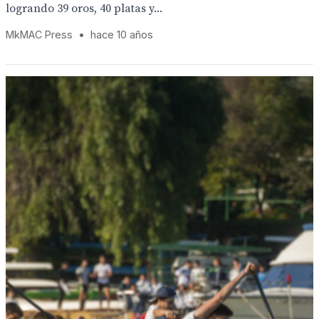
logrando 39 oros, 40 platas y...
MkMAC Press
•
hace 10 años