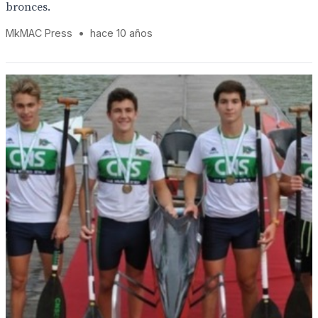
bronces.
MkMAC Press
•
hace 10 años