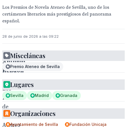
Los Premios de Novela Ateneo de Sevilla, uno de los
certámenes literarios más prestigiosos del panorama
español.
28 de junio de 2026 a las 09:22
Misceláneas
Antonio
Premio Ateneo de Sevilla
Rendon
.
Lugares
Los
Sevilla
Madrid
Granada
Premios
de
Organizaciones
Novela
Ateneo
Ayuntamiento de Sevilla
Fundación Unicaja