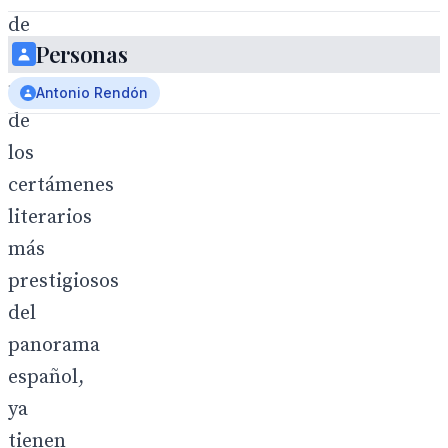
de
Personas
Sevilla,
uno
Antonio Rendón
de
los
certámenes
literarios
más
prestigiosos
del
panorama
español,
ya
tienen