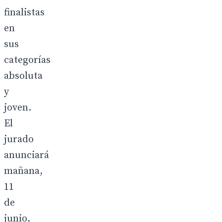
finalistas
en
sus
categorías
absoluta
y
joven.
El
jurado
anunciará
mañana,
11
de
junio,