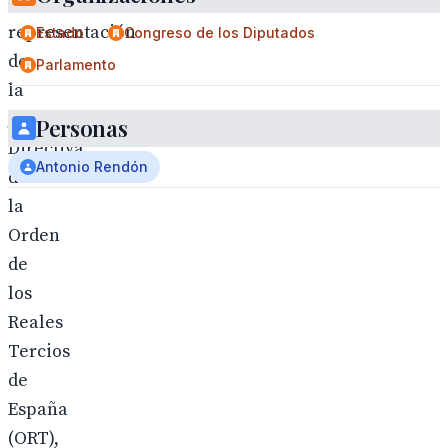
Una
representación
Estado
Congreso de los Diputados
de
Parlamento
la
Junta
Personas
Directiva
Antonio Rendón
de
la
Orden
de
los
Reales
Tercios
de
España
(ORT),