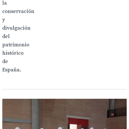
la
conservación
y
divulgación
del
patrimonio
histórico
de
España.