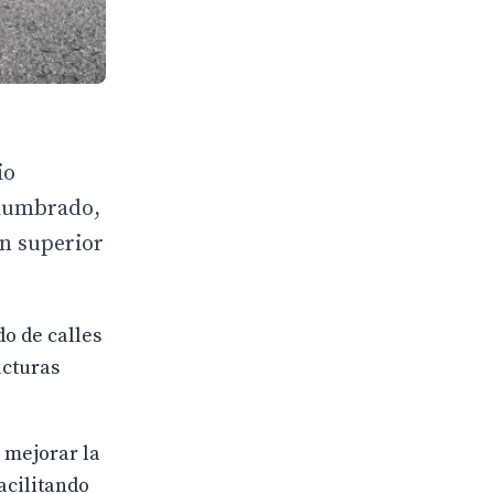
io
alumbrado,
ón superior
do de calles
ucturas
 mejorar la
acilitando