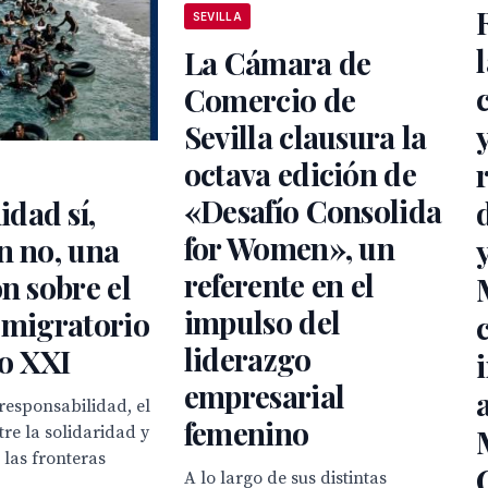
SEVILLA
La Cámara de
Comercio de
Sevilla clausura la
octava edición de
«Desafío Consolida
dad sí,
for Women», un
n no, una
referente en el
ón sobre el
impulso del
 migratorio
liderazgo
lo XXI
empresarial
responsabilidad, el
femenino
tre la solidaridad y
 las fronteras
A lo largo de sus distintas