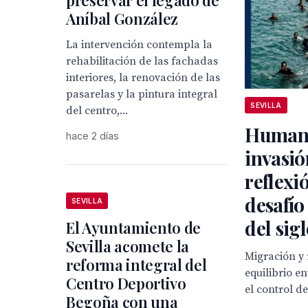
preservar el legado de
Aníbal González
La intervención contempla la
rehabilitación de las fachadas
interiores, la renovación de las
pasarelas y la pintura integral
SEVILLA
del centro,...
Humani
hace 2 días
invasió
reflexi
desafío
SEVILLA
del sig
El Ayuntamiento de
Sevilla acomete la
Migración y 
reforma integral del
equilibrio en
Centro Deportivo
el control de
Begoña con una