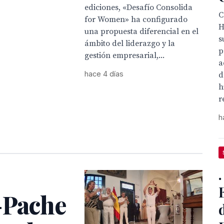
ediciones, «Desafío Consolida
C
for Women» ha configurado
H
una propuesta diferencial en el
s
ámbito del liderazgo y la
p
gestión empresarial,...
a
hace 4 días
d
h
r
h
-Pache