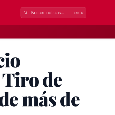
Ctrl+K
cio
 Tiro de
 de más de