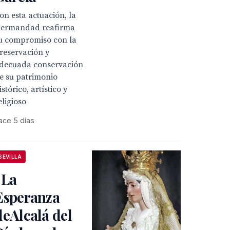
on esta actuación, la
ermandad reafirma
u compromiso con la
reservación y
decuada conservación
e su patrimonio
istórico, artístico y
eligioso
ace 5 días
SEVILLA
. La
Esperanza
deAlcalá del