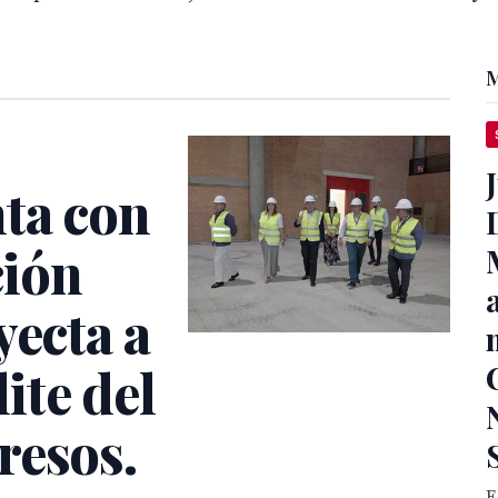
M
nta con
ción
yecta a
lite del
resos.
E