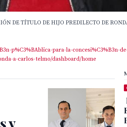
IÓN DE TÍTULO DE HIJO PREDILECTO DE ROND
%B3n-p%C3%BAblica-para-la-concesi%C3%B3n-de
onda-a-carlos-telmo/dashboard/home
M
s y