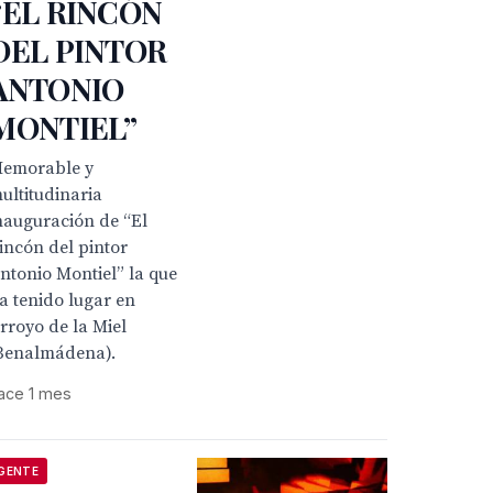
“EL RINCÓN
DEL PINTOR
ANTONIO
MONTIEL”
emorable y
ultitudinaria
nauguración de “El
incón del pintor
ntonio Montiel” la que
a tenido lugar en
rroyo de la Miel
Benalmádena).
ace 1 mes
GENTE