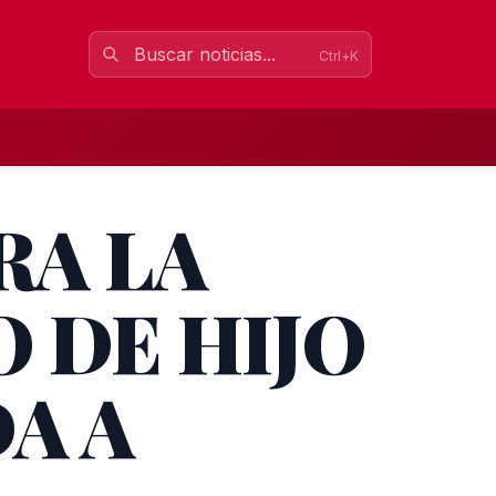
Ctrl+K
RA LA
 DE HIJO
A A