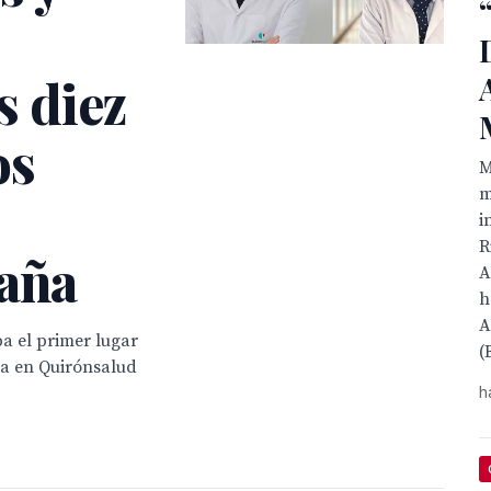
s diez
os
M
m
i
R
paña
A
h
A
a el primer lugar
(
ja en Quirónsalud
h