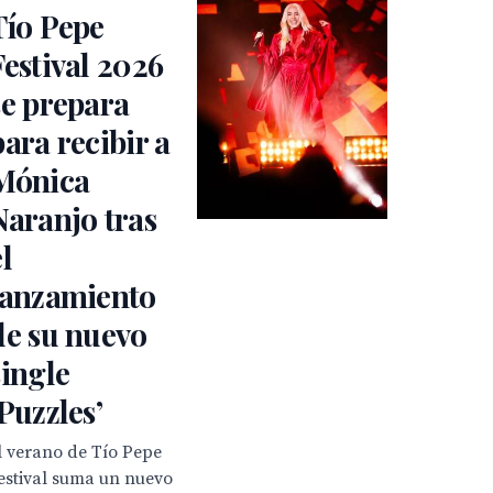
Tío Pepe
Festival 2026
se prepara
para recibir a
Mónica
Naranjo tras
el
lanzamiento
de su nuevo
single
‘Puzzles’
l verano de Tío Pepe
estival suma un nuevo