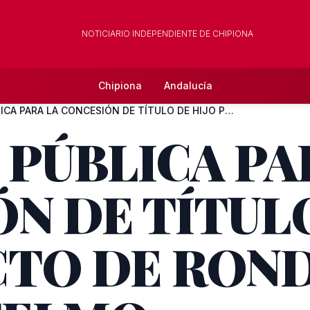
NOTICIARIO INDEPENDIENTE DE CHIPIONA
Chipiona
Andalucía
PETICIÓN PÚBLICA PARA LA CONCESIÓN DE TÍTULO DE HIJO PREDILE...
 PÚBLICA PA
N DE TÍTULO
TO DE ROND