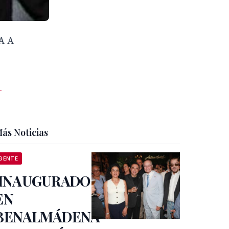
A A
-
ás Noticias
GENTE
INAUGURADO
EN
BENALMÁDENA