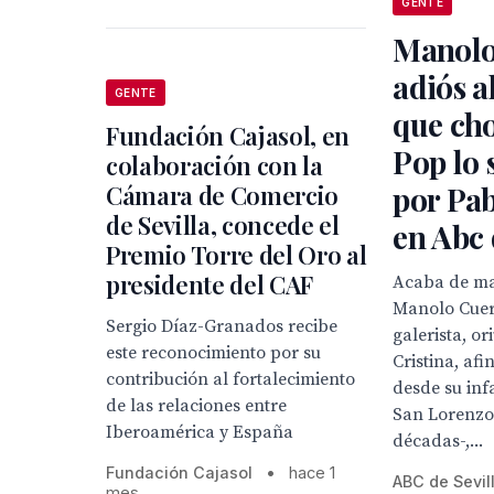
GENTE
Manolo
adiós a
GENTE
que ch
Fundación Cajasol, en
Pop lo 
colaboración con la
por Pab
Cámara de Comercio
de Sevilla, concede el
en Abc 
Premio Torre del Oro al
presidente del CAF
Acaba de ma
Manolo Cuer
Sergio Díaz-Granados recibe
galerista, or
este reconocimiento por su
Cristina, afi
contribución al fortalecimiento
desde su inf
de las relaciones entre
San Lorenzo
Iberoamérica y España
décadas-,...
Fundación Cajasol
•
hace 1
ABC de Sevil
mes