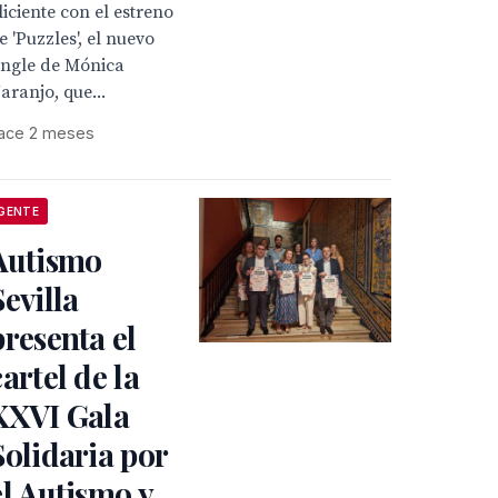
liciente con el estreno
e 'Puzzles', el nuevo
ingle de Mónica
aranjo, que...
ace 2 meses
GENTE
Autismo
Sevilla
presenta el
cartel de la
XXVI Gala
Solidaria por
el Autismo y