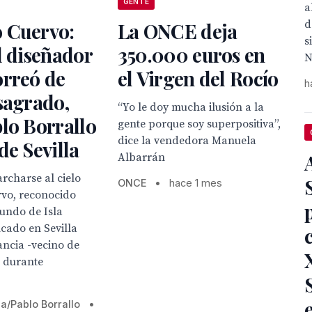
GENTE
a
d
 Cuervo:
La ONCE deja
s
l diseñador
350.000 euros en
N
orreó de
el Virgen del Rocío
h
sagrado,
“Yo le doy mucha ilusión a la
lo Borrallo
gente porque soy superpositiva”,
dice la vendedora Manuela
de Sevilla
Albarrán
rcharse al cielo
ONCE
•
hace 1 mes
vo, reconocido
iundo de Isla
ncado en Sevilla
ancia -vecino de
 durante
la/Pablo Borrallo
•