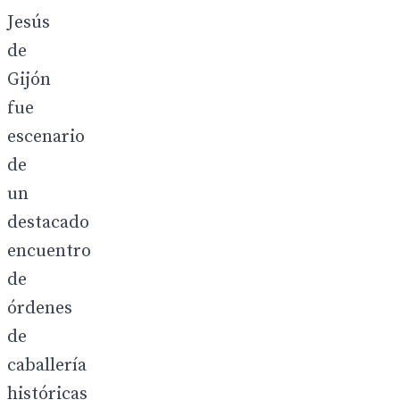
Jesús
de
Gijón
fue
escenario
de
un
destacado
encuentro
de
órdenes
de
caballería
históricas