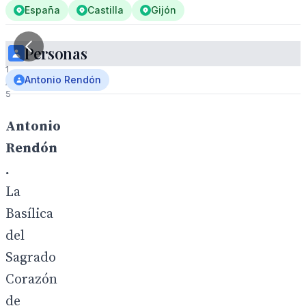
España
Castilla
Gijón
Personas
1
Antonio Rendón
/
5
Antonio
Rendón
.
La
Basílica
del
Sagrado
Corazón
de