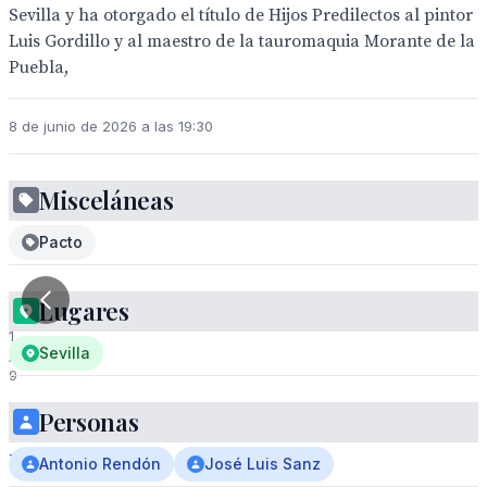
Sevilla y ha otorgado el título de Hijos Predilectos al pintor
Luis Gordillo y al maestro de la tauromaquia Morante de la
Puebla,
8 de junio de 2026 a las 19:30
Misceláneas
Pacto
Lugares
1
Sevilla
/
9
Personas
Antonio
Rendón
Antonio Rendón
José Luis Sanz