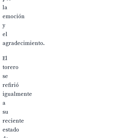
la
emoción
y
el
agradecimiento.
El
torero
se
refirió
igualmente
a
su
reciente
estado