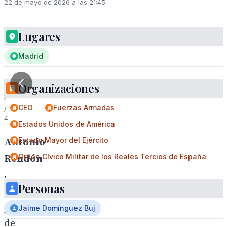
22 de mayo de 2026 a las 21:45
Lugares
Madrid
Organizaciones
1
CEO
Fuerzas Armadas
/
4
Estados Unidos de América
Estado Mayor del Ejército
Antonio
Orden Cívico Militar de los Reales Tercios de España
Rendón
.
Personas
El
presidente
Jaime Domínguez Buj
de