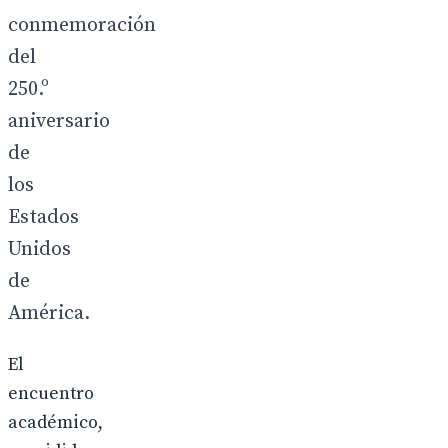
conmemoración
del
250.º
aniversario
de
los
Estados
Unidos
de
América.
El
encuentro
académico,