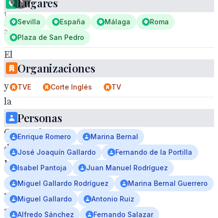
Lugares
1
Sevilla
España
Málaga
Roma
/
2
Plaza de San Pedro
El
Organizaciones
Cachorro
y
TVE
Corte Inglés
TV
la
Personas
Esperanza
Coronada
Enrique Romero
Marina Bernal
de
José Joaquín Gallardo
Fernando de la Portilla
Malaga
Isabel Pantoja
Juan Manuel Rodríguez
,
Miguel Gallardo Rodríguez
Marina Bernal Guerrero
primer
Miguel Gallardo
Antonio Ruiz
aniversario
Alfredo Sánchez
Fernando Salazar