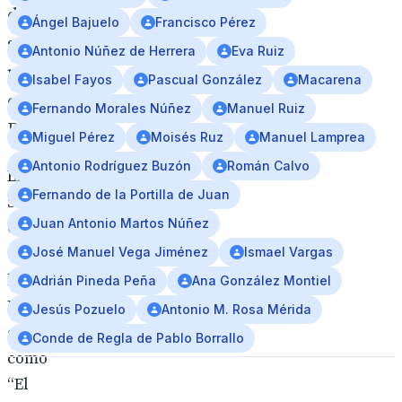
de
Ángel Bajuelo
Francisco Pérez
su
Antonio Núñez de Herrera
Eva Ruiz
procesión
Isabel Fayos
Pascual González
Macarena
en
Fernando Morales Núñez
Manuel Ruiz
Roma
Miguel Pérez
Moisés Ruz
Manuel Lamprea
Antonio Rodríguez Buzón
Román Calvo
El
Fernando de la Portilla de Juan
Santísimo
Juan Antonio Martos Núñez
Cristo
de
José Manuel Vega Jiménez
Ismael Vargas
la
Adrián Pineda Peña
Ana González Montiel
Expiración,
Jesús Pozuelo
Antonio M. Rosa Mérida
conocido
Conde de Regla de Pablo Borrallo
como
“El