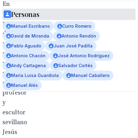
En
Personas
el
transcurso
Manuel Escribano
Curro Romero
de
David de Miranda
Antonio Rendón
una
Pablo Aguado
Juan José Padilla
entrevista
Antonio Chacón
José Antonio Rodríguez
mantenida
Andy Cartagena
Salvador Cortés
con
María Luisa Guardiola
Manuel Caballero
el
Manuel Alés
profesor
y
escultor
sevillano
Jesús