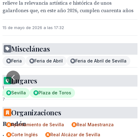
relieve la relevancia artística e histórica de unos
galardones que, en este año 2026, cumplen cuarenta años
15 de mayo de 2026 a las 17:32
Misceláneas
Feria
Feria de Abril
Feria de Abril de Sevilla
Lugares
1
Sevilla
Plaza de Toros
/
7
Organizaciones
Antonio
Rendón
Ayuntamiento de Sevilla
Real Maestranza
.
Corte Inglés
Real Alcázar de Sevilla