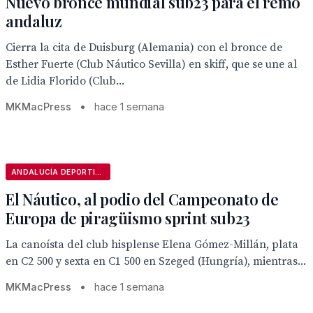
Nuevo bronce mundial sub23 para el remo
andaluz
Cierra la cita de Duisburg (Alemania) con el bronce de
Esther Fuerte (Club Náutico Sevilla) en skiff, que se une al
de Lidia Florido (Club...
MKMacPress
•
hace 1 semana
ANDALUCÍA DEPORTIVA
El Náutico, al podio del Campeonato de
Europa de piragüismo sprint sub23
La canoísta del club hisplense Elena Gómez-Millán, plata
en C2 500 y sexta en C1 500 en Szeged (Hungría), mientras...
MKMacPress
•
hace 1 semana