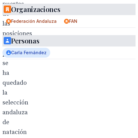
puertas
Organizaciones
de
Federación Andaluza
FAN
las
posiciones
Personas
de
privilegio
Carla Fernández
se
ha
quedado
la
selección
andaluza
de
natación