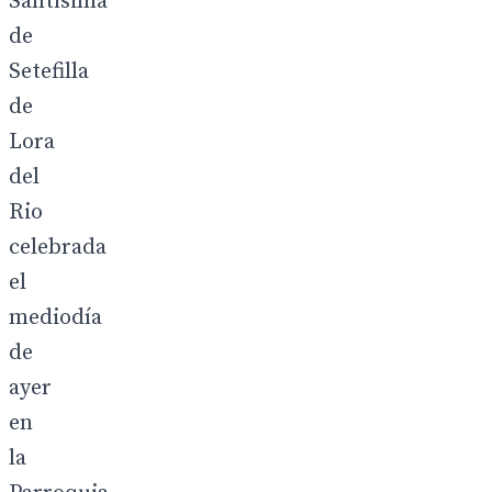
Santísima
de
Setefilla
de
Lora
del
Rio
celebrada
el
mediodía
de
ayer
en
la