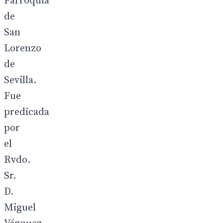
Parroquia
de
San
Lorenzo
de
Sevilla.
Fue
predicada
por
el
Rvdo.
Sr.
D.
Miguel