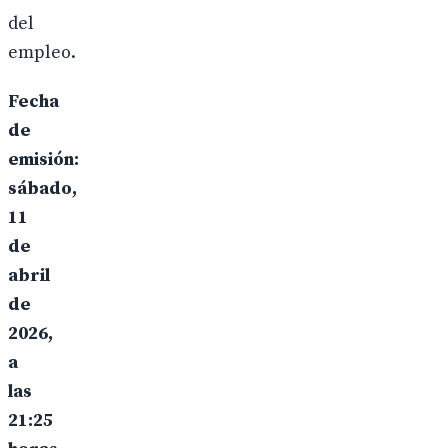
del
empleo.
Fecha
de
emisión:
sábado,
11
de
abril
de
2026,
a
las
21:25