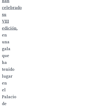
han
celebrado
su
VIII
edición
,
en
una
gala
que
ha
tenido
lugar
en
el
Palacio
de