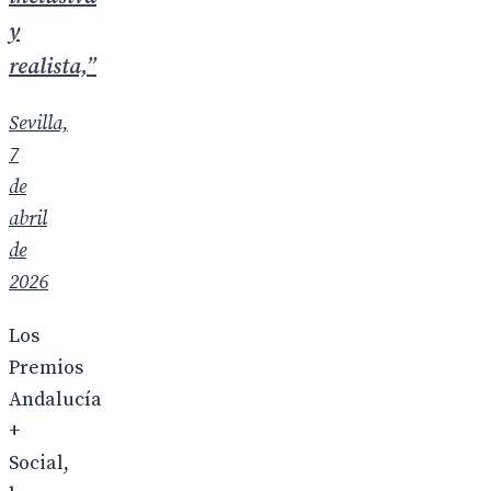
y
realista,”
Sevilla,
7
de
abril
de
2026
Los
Premios
Andalucía
+
Social,