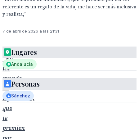
referente es un regalo de la vida, me hace ser más inclusiva
y realista,”
7 de abril de 2026 a las 21:31
Lugares
“En
Andalucía
un
mundo
Personas
de
Sánchez
influencers,
que
te
premien
por