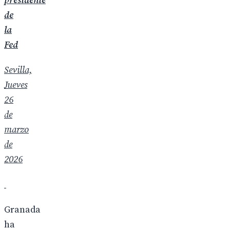
presidente
de
la
Fed
Sevilla,
Jueves
26
de
marzo
de
2026
Granada
ha