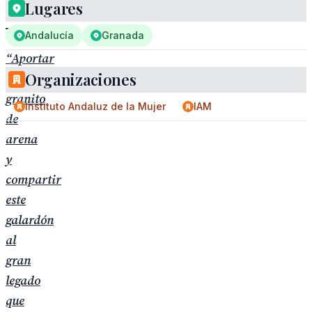
Lugares
Andalucía
Granada
“Aportar
Organizaciones
mi
granito
Instituto Andaluz de la Mujer
IAM
de
arena
y
compartir
este
galardón
al
gran
legado
que