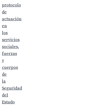
protocolo
de
actuación
en
los
servicios
sociales,
fuerzas
y
cuerpos
de
la
Seguridad
del
Estado