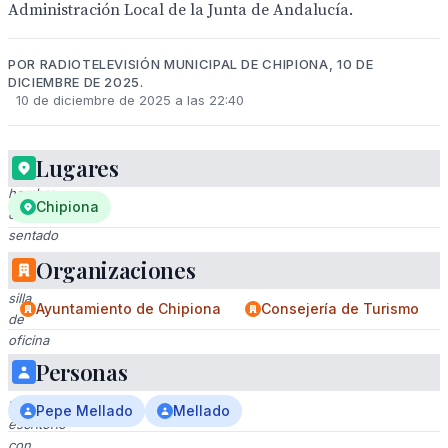
Administración Local de la Junta de Andalucía.
POR RADIOTELEVISIÓN MUNICIPAL DE CHIPIONA, 10 DE
DICIEMBRE DE 2025.
10 de diciembre de 2025 a las 22:40
Lugares
El
hombre
Chipiona
está
sentado
en
Organizaciones
una
silla
Ayuntamiento de Chipiona
Consejería de Turismo
de
oficina
frente
Personas
a
un
Pepe Mellado
Mellado
escritorio
con