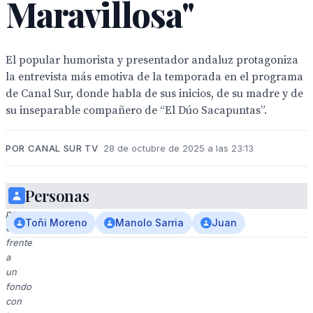
Maravillosa"
El popular humorista y presentador andaluz protagoniza
la entrevista más emotiva de la temporada en el programa
de Canal Sur, donde habla de sus inicios, de su madre y de
su inseparable compañero de “El Dúo Sacapuntas”.
POR CANAL SUR TV
28 de octubre de 2025 a las 23:13
Personas
Dos
personas
Toñi Moreno
Manolo Sarria
Juan
conversan
frente
a
un
fondo
con