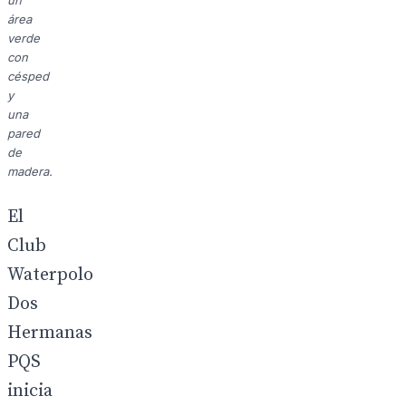
un
área
verde
con
césped
y
una
pared
de
madera.
El
Club
Waterpolo
Dos
Hermanas
PQS
inicia