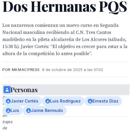
Dos Hermanas PQS
Los nazarenos comienzan un nuevo curso en Segunda
Nacional masculina recibiendo al C.N. Tres Cantos
madrileño en la pileta alcalareña de Los Alcores (sábado,
15:30 h). Javier Cortés: “El objetivo es crecer para estar a la
altura de la competición lo antes posible”.
POR MKMACPRESS
8 de octubre de 2025 a las 01:02
Personas
Un
grupo
Javier Cortés
Luis Rodríguez
Ernesto Díaz
de
hombres
Luis
Jaime Bermudo
en
trajes
de