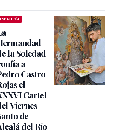
ANDALUCÍA
La
Hermandad
de la Soledad
confía a
Pedro Castro
Rojas el
XXXVI Cartel
del Viernes
Santo de
Alcalá del Río