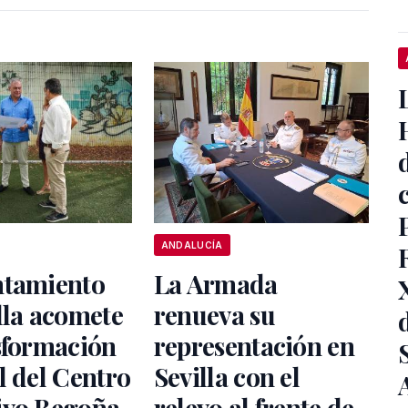
ANDALUCÍA
ntamiento
La Armada
lla acomete
renueva su
sformación
representación en
l del Centro
Sevilla con el
ivo Begoña
relevo al frente de