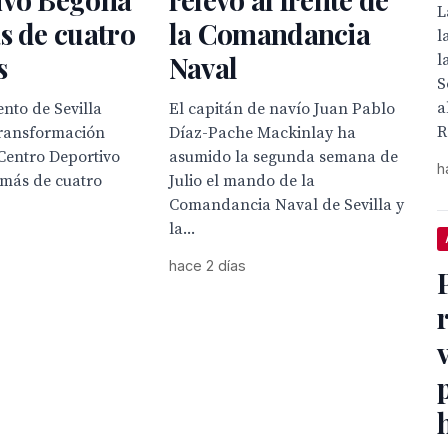
L
s de cuatro
la Comandancia
l
s
Naval
l
S
a
nto de Sevilla
El capitán de navío Juan Pablo
R
transformación
Díaz-Pache Mackinlay ha
 Centro Deportivo
asumido la segunda semana de
h
 más de cuatro
Julio el mando de la
Comandancia Naval de Sevilla y
la...
hace 2 días