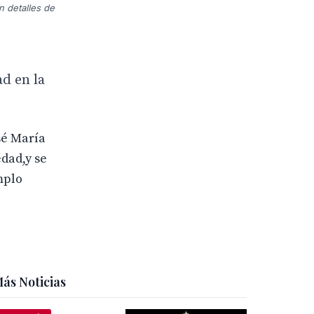
on detalles de
e
ad en la
sé María
dad,y se
mplo
ás Noticias