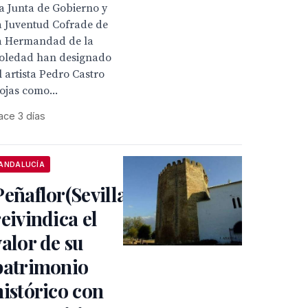
a Junta de Gobierno y
a Juventud Cofrade de
a Hermandad de la
oledad han designado
l artista Pedro Castro
ojas como...
ace 3 días
ANDALUCÍA
Peñaflor(Sevilla)
reivindica el
valor de su
patrimonio
histórico con