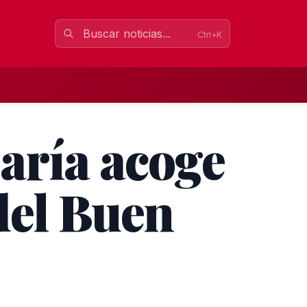
Ctrl+K
aría acoge
del Buen