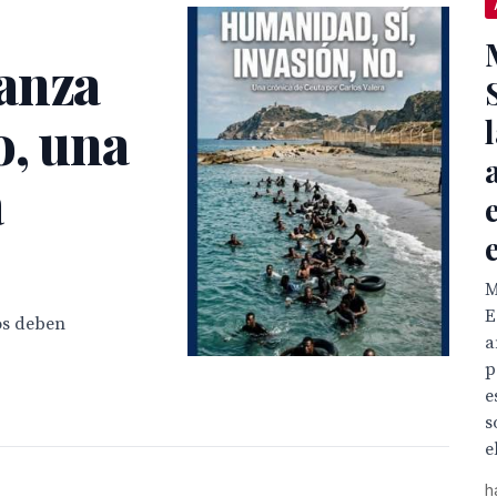
anza
o, una
a
M
E
os deben
a
p
e
s
e
h