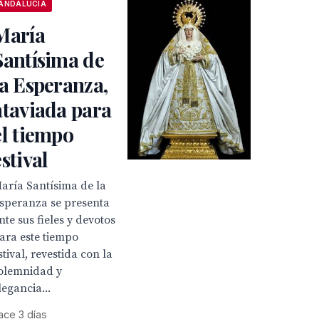
ANDALUCÍA
María
Santísima de
la Esperanza,
ataviada para
el tiempo
estival
aría Santísima de la
speranza se presenta
nte sus fieles y devotos
ara este tiempo
stival, revestida con la
olemnidad y
legancia...
ace 3 días