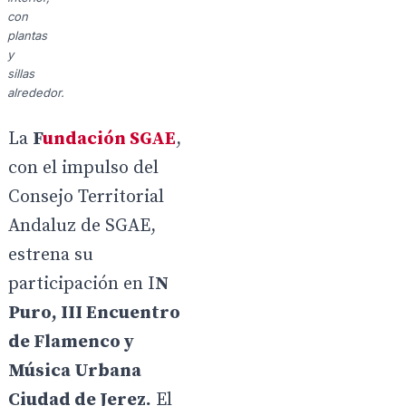
con
plantas
y
sillas
alrededor.
La
F
undación SGAE
,
con el impulso del
Consejo Territorial
Andaluz de SGAE,
estrena su
participación en I
N
Puro, III Encuentro
de Flamenco y
Música Urbana
Ciudad de Jerez.
El