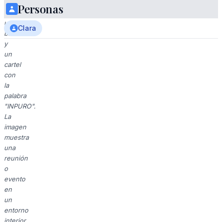
frente
Personas
a
una
Clara
bandera
y
un
cartel
con
la
palabra
"INPURO".
La
imagen
muestra
una
reunión
o
evento
en
un
entorno
interior,