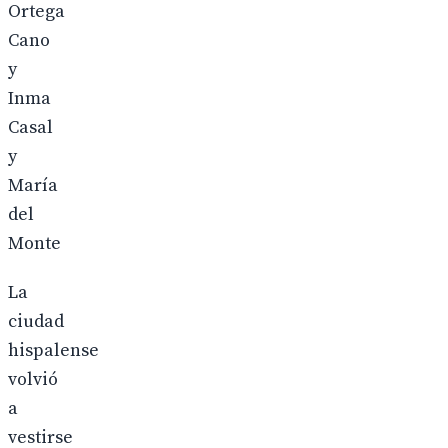
Ortega
Cano
y
Inma
Casal
y
María
del
Monte
La
ciudad
hispalense
volvió
a
vestirse