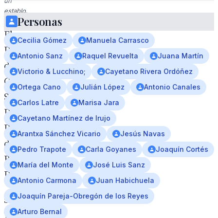
un
establo.
Personas
El
Cecilia Gómez
Manuela Carrasco
Duque
Antonio Sanz
Raquel Revuelta
Juana Martín
de
Victorio & Lucchino;
Cayetano Rivera Ordóñez
Calabria,
Ortega Cano
Julián López
Antonio Canales
S.A.R.
Carlos Latre
Marisa Jara
Don
Cayetano Martínez de Irujo
Pedro
Arantxa Sánchez Vicario
Jesús Navas
de
Pedro Trapote
Carla Goyanes
Joaquín Cortés
Borbón-
María del Monte
José Luis Sanz
Dos
Antonio Carmona
Juan Habichuela
Joaquín Pareja-Obregón de los Reyes
Sicilias
Arturo Bernal
y