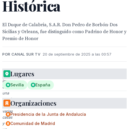
Histórica
El Duque de Calabria, S.A.R. Don Pedro de Borbón-Dos
Sicilias y Orleans, fue distinguido como Padrino de Honor y
Premio de Honor
POR CANAL SUR TV
20 de septiembre de 2025 a las 00:57
Lugares
Una
imagen
Sevilla
España
de
una
granja
Organizaciones
con
varias
Presidencia de la Junta de Andalucía
casas
y
Comunidad de Madrid