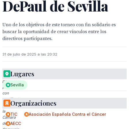
DePaul de Sevilla
Uno de los objetivos de este torneo con fin solidario es
buscar la oportunidad de crear vínculos entre los
directivos participantes.
31 de julio de 2025 a las 20:32
Lugares
Tres
personas
Sevilla
posan
con
certificados
Organizaciones
en
la
TIC
Asociación Española Contra el Cáncer
Cámara
de
AECC