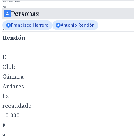
Comercio
de
Personas
Sevilla.
Francisco Herrero
Antonio Rendón
Antonio
Rendón
.
El
Club
Cámara
Antares
ha
recaudado
10.000
€
a