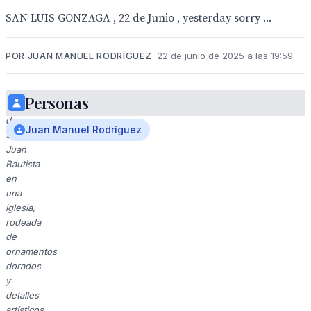
SAN LUIS GONZAGA , 22 de Junio , yesterday sorry ...
POR JUAN MANUEL RODRÍGUEZ
22 de junio de 2025 a las 19:59
Personas
Estatua
de
Juan Manuel Rodríguez
San
Juan
Bautista
en
una
iglesia,
rodeada
de
ornamentos
dorados
y
detalles
artísticos.