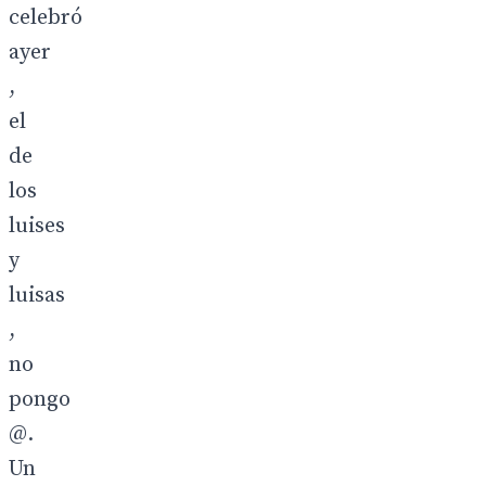
celebró
ayer
,
el
de
los
luises
y
luisas
,
no
pongo
@.
Un