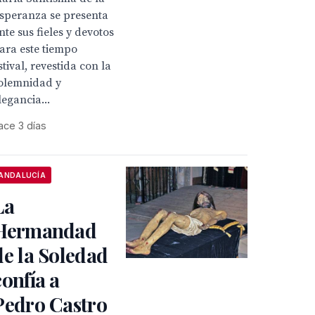
speranza se presenta
nte sus fieles y devotos
ara este tiempo
stival, revestida con la
olemnidad y
legancia...
ace 3 días
ANDALUCÍA
La
Hermandad
de la Soledad
confía a
Pedro Castro