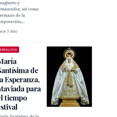
maginero y
estaurador, así como
ermano de la
orporación,...
ace 3 días
ANDALUCÍA
María
Santísima de
la Esperanza,
ataviada para
el tiempo
estival
aría Santísima de la