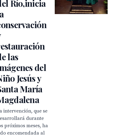
del Río,inicia
la
conservación
y
restauración
de las
imágenes del
Niño Jesús y
Santa María
Magdalena
a intervención, que se
esarrollará durante
os próximos meses, ha
ido encomendada al