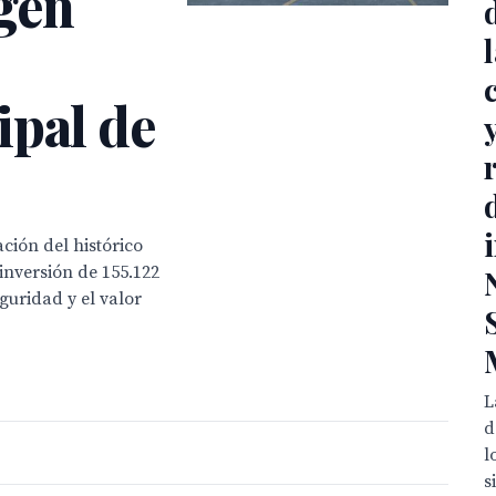
gen
ipal de
ción del histórico
inversión de 155.122
guridad y el valor
L
d
l
s