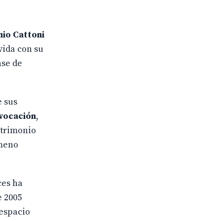
io Cattoni
vida con su
nse de
e sus
 vocación
,
atrimonio
ómeno
ces ha
e 2005
 espacio