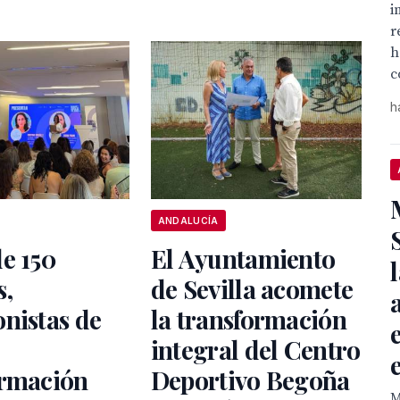
i
r
h
c
h
ANDALUCÍA
e 150
El Ayuntamiento
s,
de Sevilla acomete
nistas de
la transformación
integral del Centro
ormación
Deportivo Begoña
M