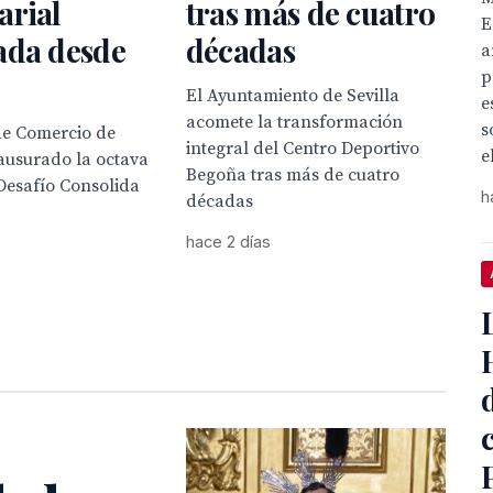
arial
tras más de cuatro
E
ada desde
décadas
a
p
El Ayuntamiento de Sevilla
e
acomete la transformación
s
e Comercio de
integral del Centro Deportivo
e
lausurado la octava
Begoña tras más de cuatro
Desafío Consolida
h
décadas
hace 2 días