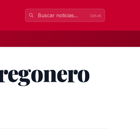
Ctrl+K
pregonero